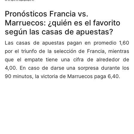
Pronósticos Francia vs.
Marruecos: ¿quién es el favorito
según las casas de apuestas?
Las casas de apuestas pagan en promedio 1,60
por el triunfo de la selección de Francia, mientras
que el empate tiene una cifra de alrededor de
4,00. En caso de darse una sorpresa durante los
90 minutos, la victoria de Marruecos paga 6,40.