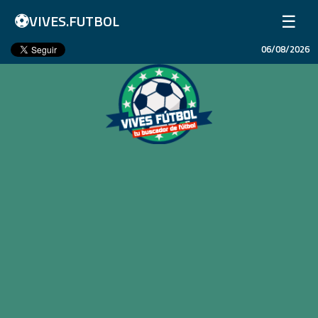
⚽
☰
VIVES.FUTBOL
06/08/2026
Inicio
Partidos
Resultados
Ligas
Champions League
Equipos
Copa Libertadores
En Vivo
Liga 1 Perú
Más