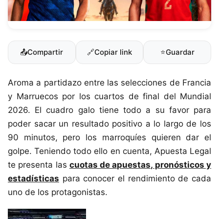
📤
Compartir
🔗
Copiar link
⭐
Guardar
Aroma a partidazo entre las selecciones de Francia
y Marruecos por los cuartos de final del Mundial
2026. El cuadro galo tiene todo a su favor para
poder sacar un resultado positivo a lo largo de los
90 minutos, pero los marroquíes quieren dar el
golpe. Teniendo todo ello en cuenta, Apuesta Legal
te presenta las
cuotas de apuestas, pronósticos y
estadísticas
para conocer el rendimiento de cada
uno de los protagonistas.