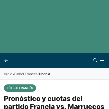
LaLiga
Noticias
Premier League
Otros deportes
Ver todas las ligas
Archivo
Contacto
←
🔍
☰
Vives
Inicio
Fútbol Francés
Noticia
›
›
FÚTBOL FRANCÉS
Pronóstico y cuotas del
partido Francia vs. Marruecos