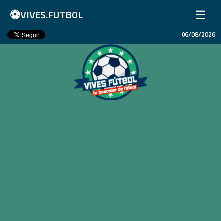
⚽
☰
VIVES.FUTBOL
06/08/2026
Inicio
Partidos
Resultados
Ligas
Champions League
Equipos
Copa Libertadores
En Vivo
Liga 1 Perú
Más