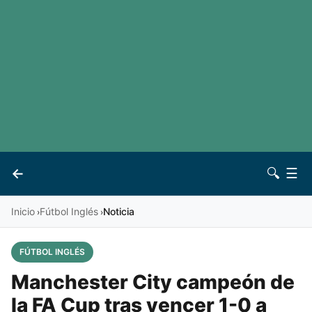
LaLiga
Noticias
Premier League
Otros deportes
Ver todas las ligas
Archivo
Contacto
←
🔍
☰
Vives
Inicio
Fútbol Inglés
Noticia
›
›
FÚTBOL INGLÉS
Manchester City campeón de
la FA Cup tras vencer 1-0 a