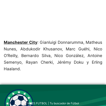
Manchester City
: Gianluigi Donnarumma, Matheus
Nunes, Abdukodir Khusanov, Marc Guéhi, Nico
O’Reilly, Bernardo Silva, Nico González, Antoine
Semenyo, Rayan Cherki, Jérémy Doku y Erling
Haaland.
Este sitio utiliza cookies para mejorar la
experiencia del usuario. Al continuar usando
nuestro sitio web, usted acepta el uso de todas
las cookies de acuerdo con nuestra Política de
Cookies.
Leer más
VIVES.FUTBOL | Tu buscador de Fútbol