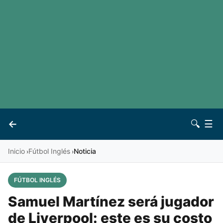
LaLiga
Noticias
Premier League
Otros deportes
Ver todas las ligas
Archivo
Contacto
←
🔍
☰
Vives
Inicio
Fútbol Inglés
Noticia
›
›
FÚTBOL INGLÉS
Samuel Martínez será jugador
de Liverpool: este es su costo