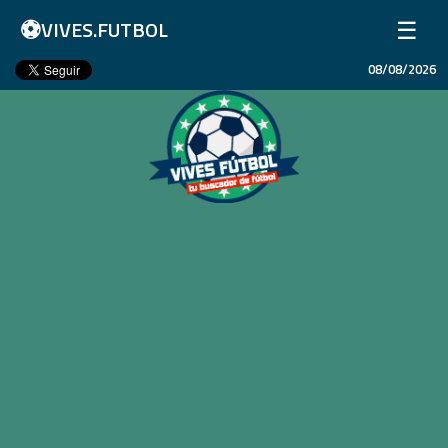
⚽
☰
VIVES.FUTBOL
08/08/2026
Inicio
Partidos
Resultados
Ligas
Champions League
Equipos
Copa Libertadores
En Vivo
Liga 1 Perú
Más