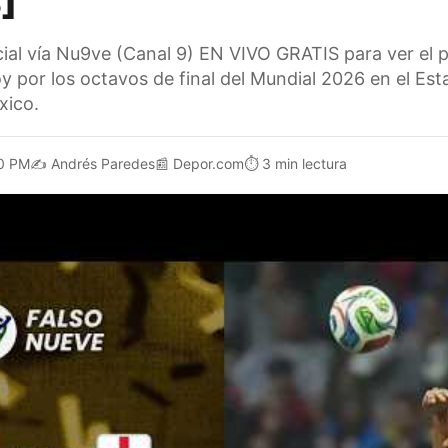
]
cial vía Nu9ve (Canal 9) EN VIVO GRATIS para ver el 
oy por los octavos de final del Mundial 2026 en el Es
xico.
0 PM
✍️
Andrés Paredes
📰
Depor.com
⏱️
3 min lectura