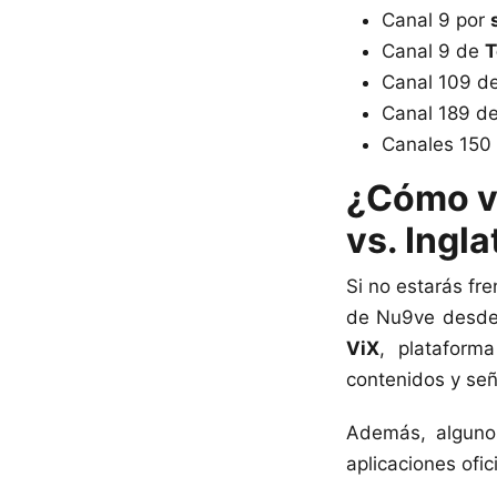
Canal 9 por
Canal 9 de
T
Canal 109 d
Canal 189 d
Canales 150
¿Cómo ve
vs. Ingl
Si no estarás fre
de Nu9ve desde 
ViX
, plataform
contenidos y señ
Además, alguno
aplicaciones ofic