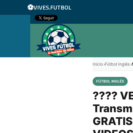
⚽
VIVES.FUTBOL
Inicio
Fútbol Inglés
›
›
FÚTBOL INGLÉS
???? VE
Transmi
GRATIS 