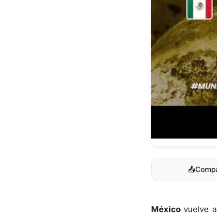
📤
Compa
México
vuelve a