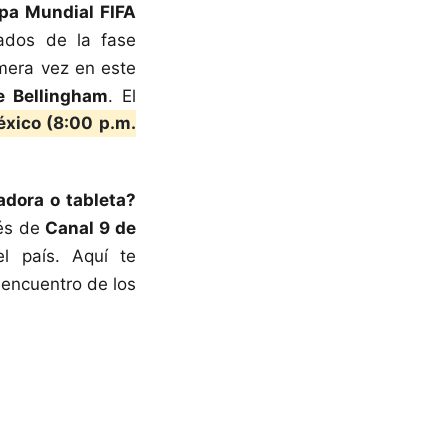
pa Mundial FIFA
ados de la fase
imera vez en este
e Bellingham
. El
éxico (8:00 p.m.
adora o tableta?
vés de
Canal 9 de
l país. Aquí te
 encuentro de los