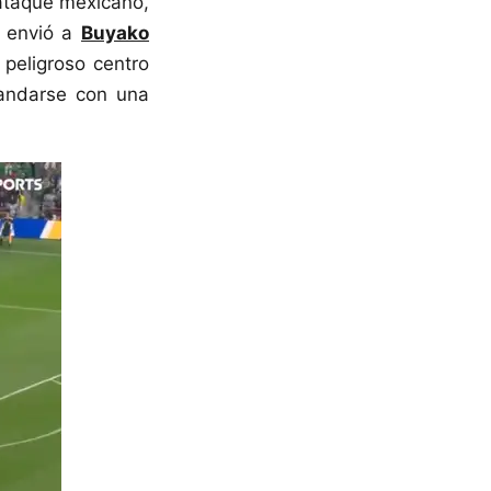
 ataque mexicano,
a envió a
Buyako
 peligroso centro
andarse con una