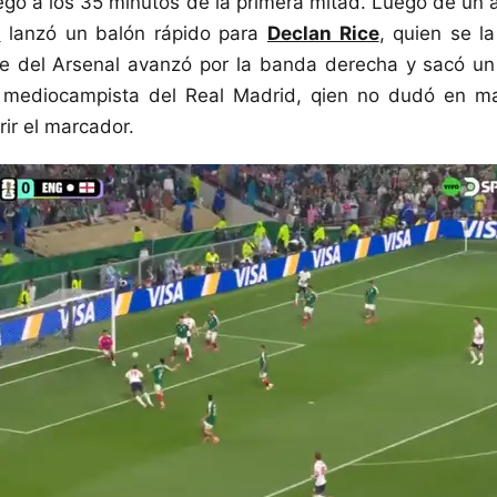
llegó a los 35 minutos de la primera mitad. Luego de un
d
lanzó un balón rápido para
Declan Rice
, quien se l
te del Arsenal avanzó por la banda derecha y sacó un
l mediocampista del Real Madrid, qien no dudó en m
rir el marcador.