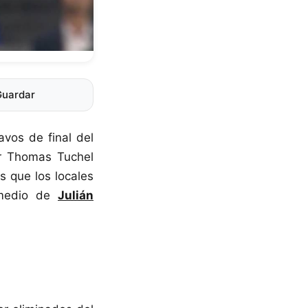
Guardar
avos de final del
or Thomas Tuchel
as que los locales
r medio de
Julián