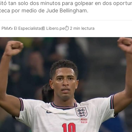
sitó tan solo dos minutos para golpear en dos oportu
teca por medio de Jude Bellingham.
1 PM
✍️
El Especialista
📰
Libero.pe
⏱️
2 min lectura