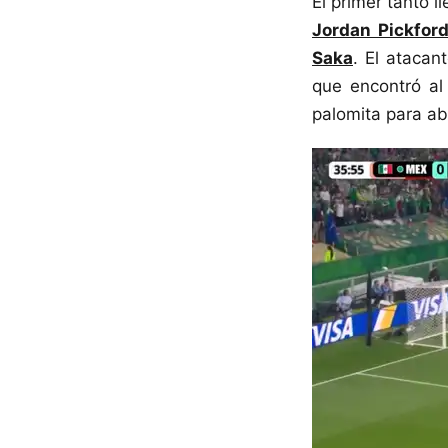
El primer tanto 
Jordan Pickfor
Saka
. El atacan
que encontró a
palomita para ab