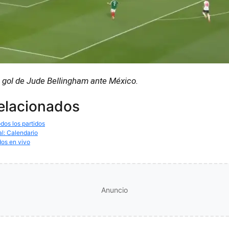
 gol de Jude Bellingham ante México.
relacionados
dos los partidos
al: Calendario
dos en vivo
Anuncio