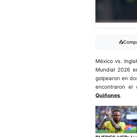
📤
Compa
México vs. Ingla
Mundial 2026 en
golpearon en do
encontraron el
Quiñones
.