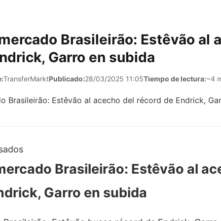
mercado Brasileirão: Estêvão al 
ndrick, Garro en subida
:
TransferMarkt
Publicado:
28/03/2025 11:05
Tiempo de lectura:
~4 m
isados
mercado Brasileirão: Estêvão al ac
ndrick, Garro en subida