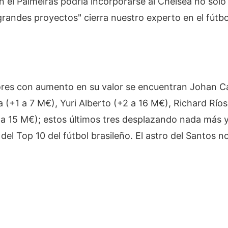
n el Palmeiras podría incorporarse al Chelsea no solo 
andes proyectos" cierra nuestro experto en el fútbol
ores con aumento en su valor se encuentran Johan C
 (+1 a 7 M€), Yuri Alberto (+2 a 16 M€), Richard Ríos
 a 15 M€); estos últimos tres desplazando nada más
el Top 10 del fútbol brasileño. El astro del Santos n