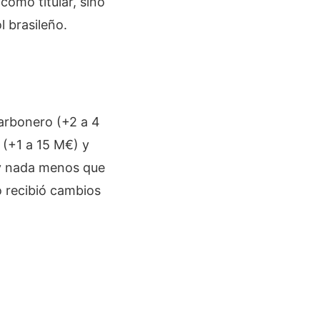
como titular, sino
 brasileño.
arbonero (+2 a 4
 (+1 a 15 M€) y
 y nada menos que
o recibió cambios