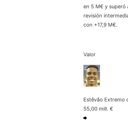
en 5 M€ y superó 
revisión intermedi
con +17,9 M€.
Valor
Estêvão
Extremo 
55,00
mill. €