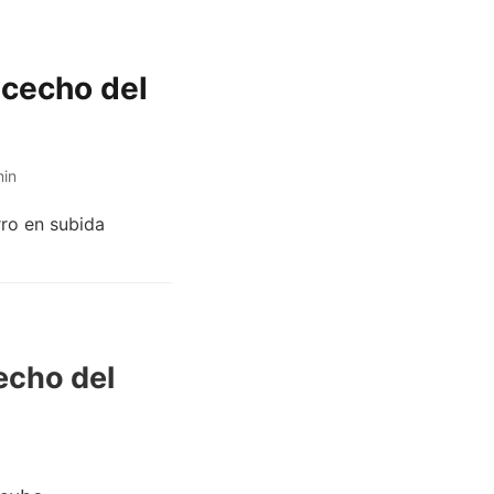
acecho del
in
echo del