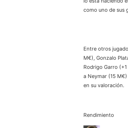
lo está haciendo e
como uno de sus gr
Entre otros jugad
M€), Gonzalo Plata
Rodrigo Garro (+1
a Neymar (15 M€) d
en su valoración.
Rendimiento