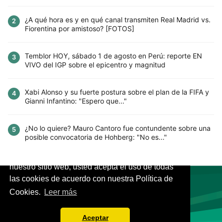
¿A qué hora es y en qué canal transmiten Real Madrid vs.
2
Fiorentina por amistoso? [FOTOS]
Temblor HOY, sábado 1 de agosto en Perú: reporte EN
3
VIVO del IGP sobre el epicentro y magnitud
Xabi Alonso y su fuerte postura sobre el plan de la FIFA y
4
Gianni Infantino: "Espero que..."
¿No lo quiere? Mauro Cantoro fue contundente sobre una
5
posible convocatoria de Hohberg: "No es..."
Este sitio utiliza cookies para mejorar la
experiencia del usuario. Al continuar usando
nuestro sitio web, usted acepta el uso de todas
las cookies de acuerdo con nuestra Política de
Cookies.
Leer más
VIVES.FUTBOL | Tu buscador de Fútbol
Aceptar