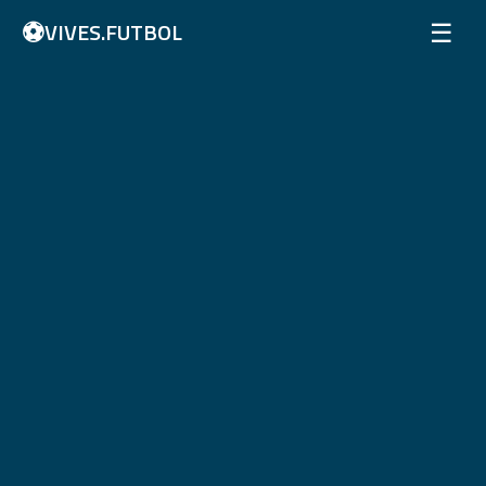
⚽
☰
VIVES.FUTBOL