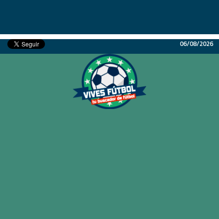
06/08/2026
Inicio
Partidos
Resultados
Ligas
Champions League
Equipos
Copa Libertadores
En Vivo
Liga 1 Perú
Más