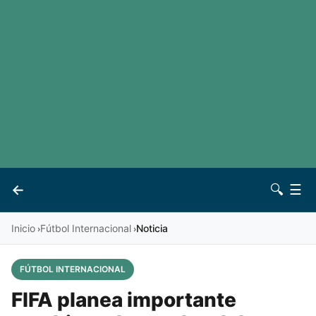
LaLiga
Noticias
Premier League
Otros deportes
Ver todas las ligas
Archivo
Contacto
←
🔍
☰
Vives
Inicio
Fútbol Internacional
Noticia
›
›
FÚTBOL INTERNACIONAL
FIFA planea importante