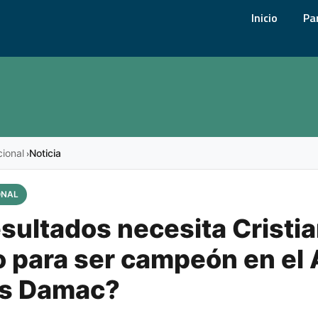
Inicio
Pa
cional
Noticia
›
ONAL
sultados necesita Cristi
 para ser campeón en el 
vs Damac?