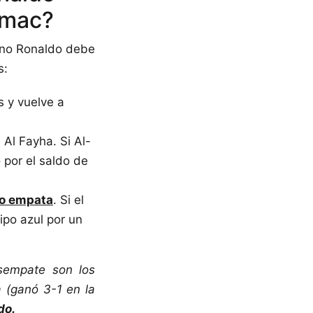
amac?
iano Ronaldo debe
s:
 y vuelve a
 Al Fayha. Si Al-
 por el saldo de
 o empata
. Si el
uipo azul por un
esempate son los
a (ganó 3-1 en la
do.