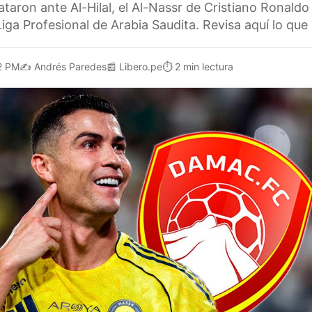
aron ante Al-Hilal, el Al-Nassr de Cristiano Ronaldo
ga Profesional de Arabia Saudita. Revisa aquí lo que 
2 PM
✍️
Andrés Paredes
📰
Libero.pe
⏱️
2 min lectura