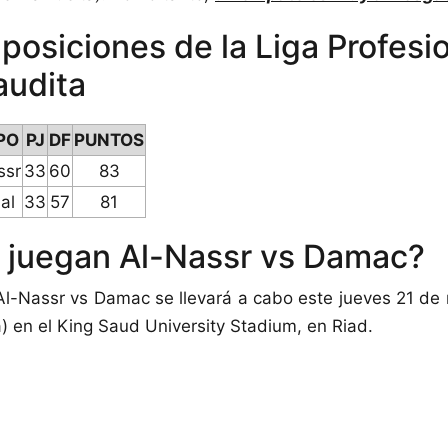
posiciones de la Liga Profesi
audita
PO
PJ
DF
PUNTOS
ssr
33
60
83
lal
33
57
81
juegan Al-Nassr vs Damac?
 Al-Nassr vs Damac se llevará a cabo este jueves 21 de 
) en el King Saud University Stadium, en Riad.