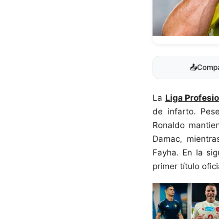
📤
Compa
La
Liga Profesi
de infarto. Pes
Ronaldo mantien
Damac, mientra
Fayha. En la sig
primer título ofic