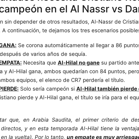
 campeón en el Al Nassr vs D
 sin depender de otros resultados, Al-Nassr de Crist
. A continuación, te dejamos los tres escenarios posible
 GANA:
Se corona automáticamente al llegar a 86 puntos
a después de varios años de sequía.
 EMPATA:
Necesita que
Al-Hilal no gane
su partido ante
 y Al-Hilal gana, ambos quedarían con 84 puntos, pero
ambos equipos, el elenco de CR7 perdería el título.
PIERDE:
Solo sería campeón si
Al-Hilal también pierde
stiano pierde y Al-Hilal gana, el título se iría para el eq
ltar que, en Arabia Saudita, el primer criterio de d
directos, y en esta temporada Al-Hilal tiene la ventaj
en la vuelta). Por lo tanto,
un empate es muy arriesga