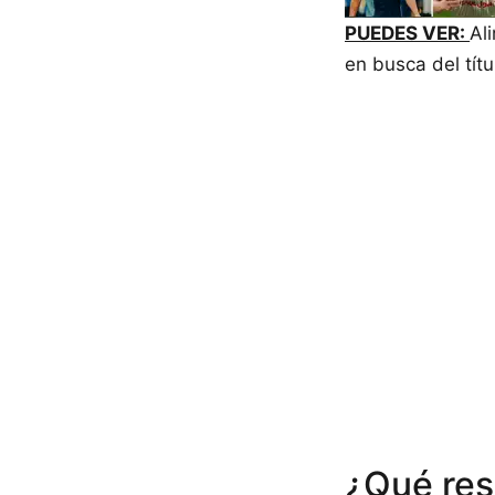
PUEDES VER:
Al
en busca del títu
¿Qué res