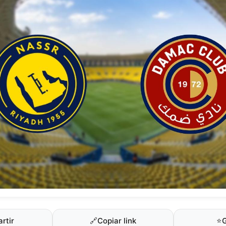
rtir
🔗
Copiar link
⭐