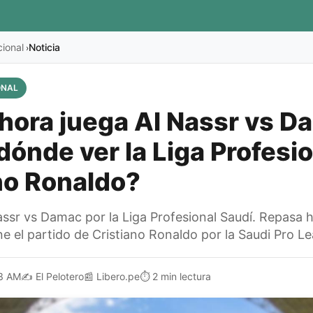
cional
Noticia
›
ONAL
hora juega Al Nassr vs D
dónde ver la Liga Profesi
no Ronaldo?
assr vs Damac por la Liga Profesional Saudí. Repasa h
e el partido de Cristiano Ronaldo por la Saudi Pro L
3 AM
✍️
El Pelotero
📰
Libero.pe
⏱️
2 min lectura