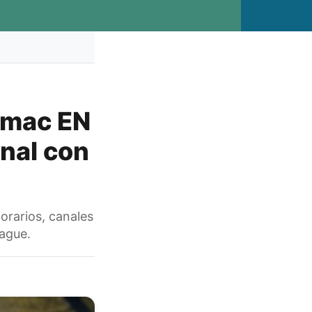
amac EN
onal con
orarios, canales
eague.