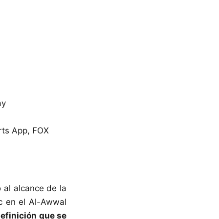
ay
rts App, FOX
o al alcance de la
c en el Al-Awwal
efinición que se