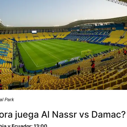
al Park
ora juega Al Nassr vs Damac?
bia y Ecuador: 13:00