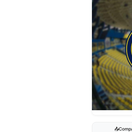
📤
Compa