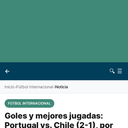
LaLiga
Noticias
Premier League
Otros deportes
Ver todas las ligas
Archivo
Contacto
←
🔍
☰
Vives
Inicio
Fútbol Internacional
Noticia
›
›
FÚTBOL INTERNACIONAL
Goles y mejores jugadas:
Portugal vs. Chile (2-1), por