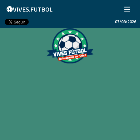
⚽
☰
VIVES.FUTBOL
07/08/2026
Inicio
Partidos
Resultados
Ligas
Champions League
Equipos
Copa Libertadores
En Vivo
Liga 1 Perú
Más