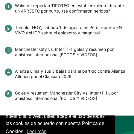
Walmart: reportan TIROTEO en establecimiento durante
1
un 4RR3ST0 por hurto, ¿se confirmaron heridos?
Temblor HOY, sábado 1 de agosto en Perú: reporte EN
2
VIVO del IGP sobre el epicentro y magnitud
Manchester City vs. Inter (1-1 goles y resumen por
3
amistoso internacional [FOTOS Y VIDEOS]
Alianza Lima y sus 3 bajas para el partido contra Alianza
4
Atlético por el Clausura 2026
Goles y resumen: Manchester City vs. Inter (1-1), por
5
amistoso internacional [FOTOS Y VIDEOS]
Este sitio utiliza cookies para mejorar la
experiencia del usuario. Al continuar usando
nuestro sitio web, usted acepta el uso de todas
las cookies de acuerdo con nuestra Política de
Cookies.
Leer más