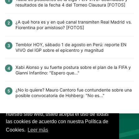
1
resultados de la fecha 4 del Torneo Clausura [FOTOS]
¿A qué hora es y en qué canal transmiten Real Madrid vs.
2
Fiorentina por amistoso? [FOTOS]
Temblor HOY, sábado 1 de agosto en Perú: reporte EN
3
VIVO del IGP sobre el epicentro y magnitud
Xabi Alonso y su fuerte postura sobre el plan de la FIFA y
4
Gianni Infantino: "Espero que..."
¿No lo quiere? Mauro Cantoro fue contundente sobre una
5
posible convocatoria de Hohberg: "No es..."
Este sitio utiliza cookies para mejorar la
experiencia del usuario. Al continuar usando
nuestro sitio web, usted acepta el uso de todas
las cookies de acuerdo con nuestra Política de
Cookies.
Leer más
VIVES.FUTBOL | Tu buscador de Fútbol