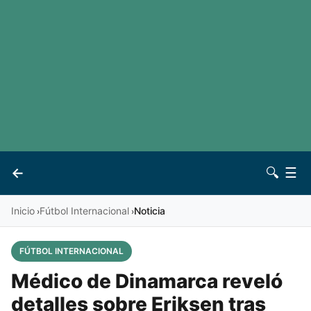
LaLiga
Noticias
Premier League
Otros deportes
Ver todas las ligas
Archivo
Contacto
←
🔍
☰
Vives
Inicio
Fútbol Internacional
Noticia
›
›
FÚTBOL INTERNACIONAL
Médico de Dinamarca reveló
detalles sobre Eriksen tras