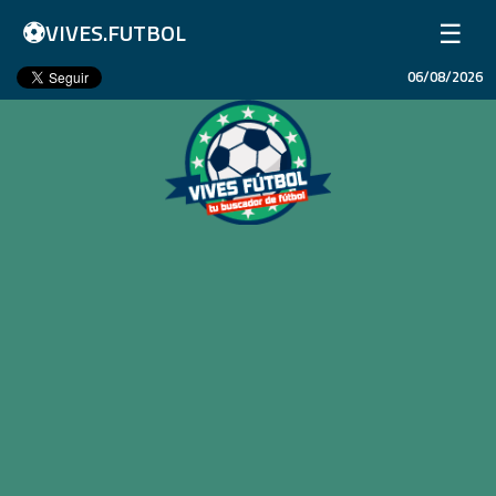
⚽
☰
VIVES.FUTBOL
06/08/2026
Inicio
Partidos
Resultados
Ligas
Champions League
Equipos
Copa Libertadores
En Vivo
Liga 1 Perú
Más