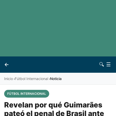
LaLiga
Noticias
Premier League
Otros deportes
Ver todas las ligas
Archivo
Contacto
←
🔍
☰
Vives
Inicio
Fútbol Internacional
Noticia
›
›
FÚTBOL INTERNACIONAL
Revelan por qué Guimarães
pateó el penal de Brasil ante