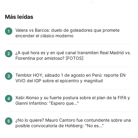
Más leídas
Valera vs Barcos: duelo de goleadores que promete
1
encender el clásico moderno
¿A qué hora es y en qué canal transmiten Real Madrid vs.
2
Fiorentina por amistoso? [FOTOS]
Temblor HOY, sábado 1 de agosto en Perú: reporte EN
3
VIVO del IGP sobre el epicentro y magnitud
Xabi Alonso y su fuerte postura sobre el plan de la FIFA y
4
Gianni Infantino: "Espero que..."
¿No lo quiere? Mauro Cantoro fue contundente sobre una
5
posible convocatoria de Hohberg: "No es..."
Este sitio utiliza cookies para mejorar la
experiencia del usuario. Al continuar usando