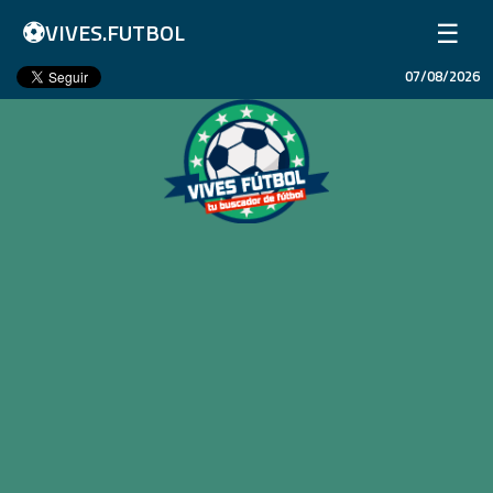
⚽
☰
VIVES.FUTBOL
07/08/2026
Inicio
Partidos
Resultados
Ligas
Champions League
Equipos
Copa Libertadores
En Vivo
Liga 1 Perú
Más