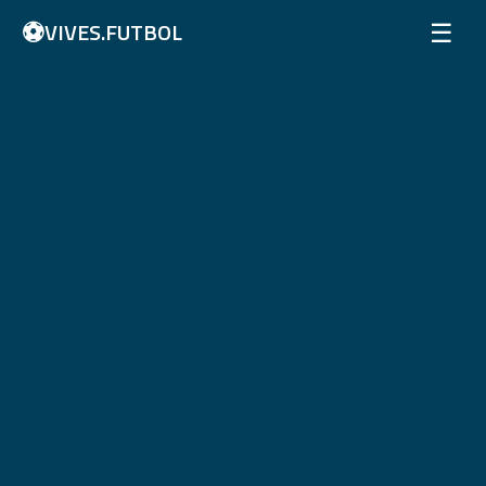
⚽
☰
VIVES.FUTBOL