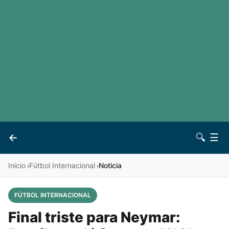
LaLiga
Noticias
Premier League
Otros deportes
Ver todas las ligas
Archivo
Contacto
←
🔍
☰
Vives
Inicio
Fútbol Internacional
Noticia
›
›
FÚTBOL INTERNACIONAL
Final triste para Neymar: