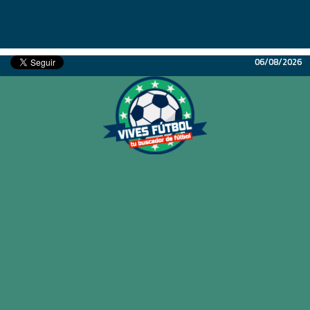
06/08/2026
Inicio
Partidos
Resultados
Ligas
Champions League
Equipos
Copa Libertadores
En Vivo
Liga 1 Perú
Más