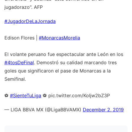
jugadorazo". AFP
#JugadorDeLaJornada
Edison Flores |
#MonarcasMorelia
El volante peruano fue espectacular ante León en los
#4tosDeFinal
. Demostró su calidad marcando tres
goles que significaron el pase de Monarcas a la
Semifinal.
⚽
#SienteTuLiga
⚽ pic.twitter.com/Koljw2bZ3P
— LIGA BBVA MX (@LigaBBVAMX)
December 2, 2019