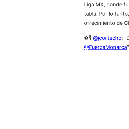
Liga MX, donde fue
tabla. Por lo tant
ofrecimiento de
C
⚽️🎙️
@jcortecho
: 
@FuerzaMonarca