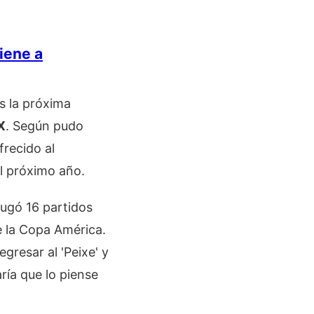
iene a
s la próxima
X
. Según pudo
frecido al
el próximo año.
jugó 16 partidos
e la Copa América.
gresar al 'Peixe' y
ría que lo piense