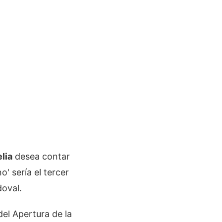
lia
desea contar
o' sería el tercer
oval.
del Apertura de la