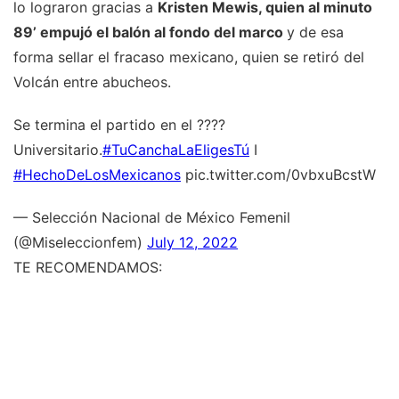
lo lograron gracias a
Kristen Mewis, quien al minuto
89’ empujó el balón al fondo del marco
y de esa
forma sellar el fracaso mexicano, quien se retiró del
Volcán entre abucheos.
Se termina el partido en el ????️
Universitario.
#TuCanchaLaEligesTú
I
#HechoDeLosMexicanos
pic.twitter.com/0vbxuBcstW
— Selección Nacional de México Femenil
(@Miseleccionfem)
July 12, 2022
TE RECOMENDAMOS: