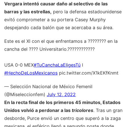
Vergara intentó causar daño al selectivo de las
barras y las estrellas,
pero la defensa estadounidense
evitó comprometer a su portera Casey Murphy
despejando cada balón que se acercaba a su área.
Este es el XI con el que enfrentamos a ???????? en la
cancha del ????️ Universitario.????????????
USA 0-0 MEX
#TuCanchaLaEligesTú
I
#HechoDeLosMexicanos
pic.twitter.com/X1kEKfKnmt
— Selección Nacional de México Femenil
(@Miseleccionfem)
July 12, 2022
En la recta final de los primeros 45 minutos, Estados
Unidos volvió a perdonar a las
tricolores
. Tras un gran
desborde, Purce envió un centro que superó a la zaga
mexicana, el esférico llegó a segundo poste donde