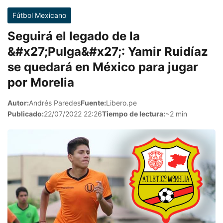
Fútbol Mexicano
Seguirá el legado de la
&#x27;Pulga&#x27;: Yamir Ruidíaz
se quedará en México para jugar
por Morelia
Autor:
Andrés Paredes
Fuente:
Libero.pe
Publicado:
22/07/2022 22:26
Tiempo de lectura:
~2 min