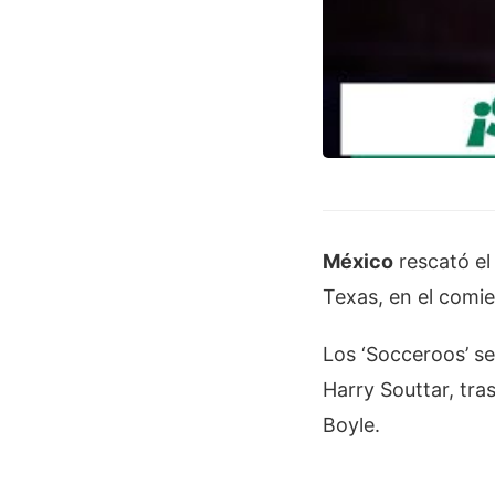
México
rescató el
Texas, en el comi
Los ‘Socceroos’ s
Harry Souttar, tra
Boyle.