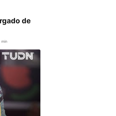
argado de
 min