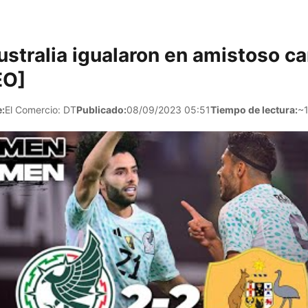
stralia igualaron en amistoso c
EO]
:
El Comercio: DT
Publicado:
08/09/2023 05:51
Tiempo de lectura:
~1