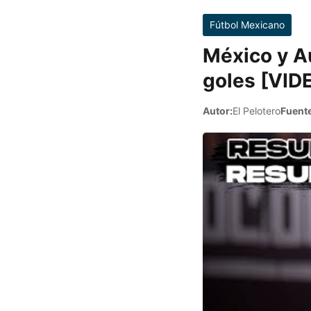
Fútbol Mexicano
México y Au
goles [VID
Autor:
El Pelotero
Fuente