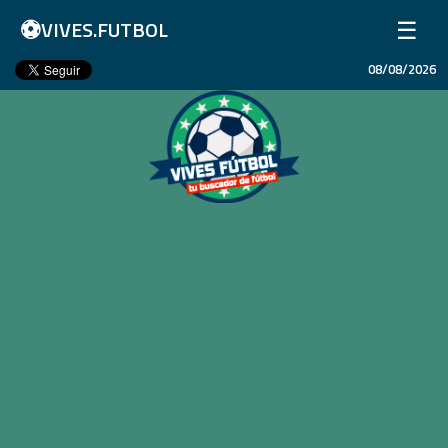
⚽
☰
VIVES.FUTBOL
08/08/2026
Inicio
Partidos
Resultados
Ligas
Champions League
Equipos
Copa Libertadores
En Vivo
Liga 1 Perú
Más