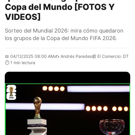
Copa del Mundo [FOTOS Y
VIDEOS]
Sorteo del Mundial 2026: mira cómo quedaron
los grupos de la Copa del Mundo FIFA 2026.
📅
04/12/2025 08:00 AM
✍️
Andrés Paredes
📰
El Comercio: DT
⏱️
1 min lectura