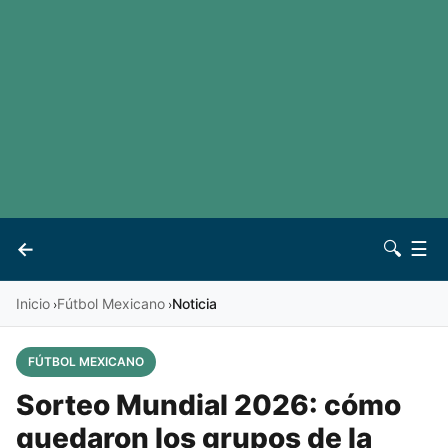
LaLiga
Noticias
Premier League
Otros deportes
Ver todas las ligas
Archivo
Contacto
←
🔍
☰
Vives
Inicio
Fútbol Mexicano
Noticia
›
›
FÚTBOL MEXICANO
Sorteo Mundial 2026: cómo
quedaron los grupos de la