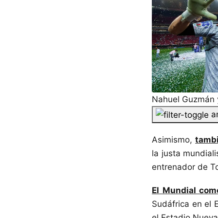
Nahuel Guzmán y
a
Asimismo,
tambi
la justa mundial
entrenador de To
El Mundial come
Sudáfrica en el 
el Estadio Nuev