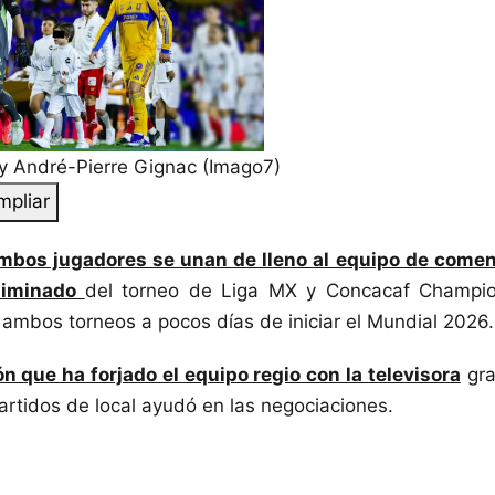
 André-Pierre Gignac (Imago7)
mpliar
mbos jugadores se unan de lleno al equipo de come
liminado
del torneo de Liga MX y Concacaf Champio
e ambos torneos a pocos días de iniciar el Mundial 2026.
n que ha forjado el equipo regio con la televisora
gra
artidos de local ayudó en las negociaciones.