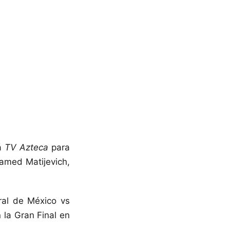
á
TV Azteca
para
hamed Matijevich,
ral de México vs
 la Gran Final en