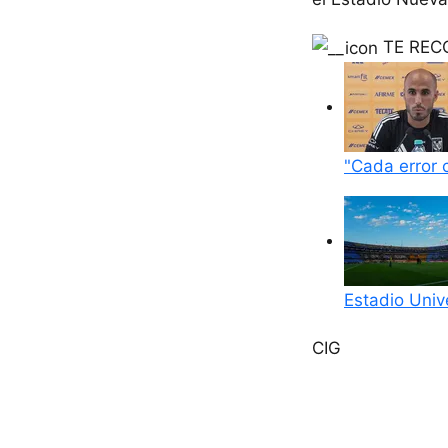
TE RE
"Cada error 
Estadio Univ
CIG