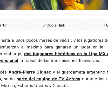
rtir
🔗
Copiar link
⭐
6
está a unos pocos meses de iniciar, y los jugadores d
 esfuerzan al máximo para ganarse un lugar en la li
Sin embargo,
dos jugadores históricos en la Liga MX 
vencional
, a través de las transmisiones televisivas.
ancés
André-Pierre Gignac
y el guardameta argentino
s, serán
parte del equipo de
TV Azteca
durante las t
 México, Estados Unidos y Canadá.