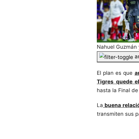
Nahuel Guzmán y
a
El plan es que
a
Tigres quede e
hasta la Final d
La
buena relació
transmiten sus p