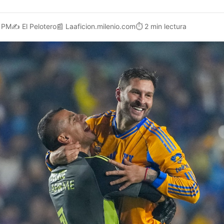
7 PM
✍️
El Pelotero
📰
Laaficion.milenio.com
⏱️
2 min lectura