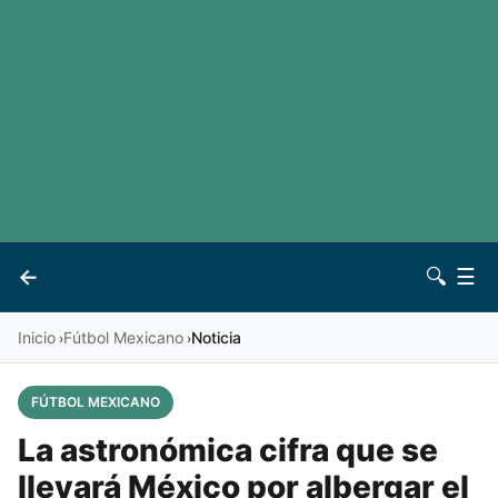
LaLiga
Noticias
Premier League
Otros deportes
Ver todas las ligas
Archivo
Contacto
←
🔍
☰
Vives
Inicio
Fútbol Mexicano
Noticia
›
›
FÚTBOL MEXICANO
La astronómica cifra que se
llevará México por albergar el