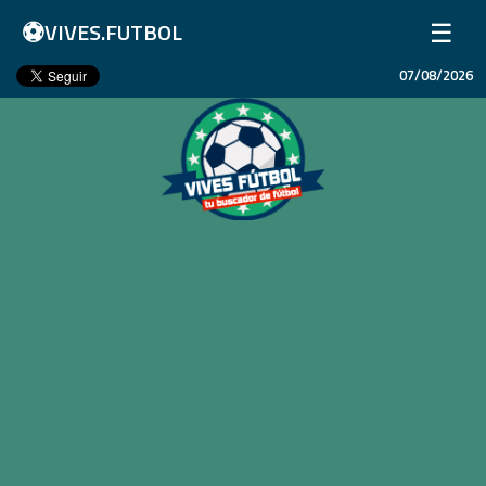
⚽
☰
VIVES.FUTBOL
07/08/2026
Inicio
Partidos
Resultados
Ligas
Champions League
Equipos
Copa Libertadores
En Vivo
Liga 1 Perú
Más