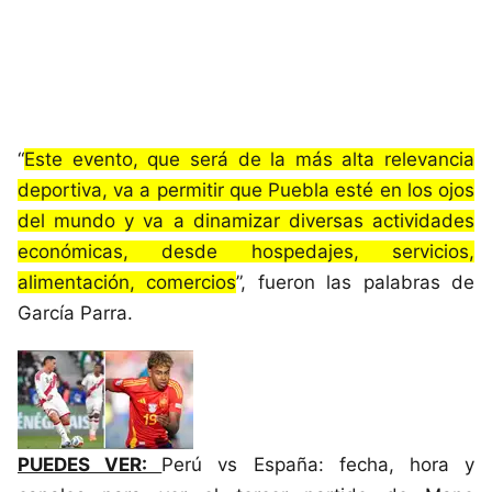
“
Este evento, que será de la más alta relevancia
deportiva, va a permitir que Puebla esté en los ojos
del mundo y va a dinamizar diversas actividades
económicas, desde hospedajes, servicios,
alimentación, comercios
”, fueron las palabras de
García Parra.
PUEDES VER:
Perú vs España: fecha, hora y