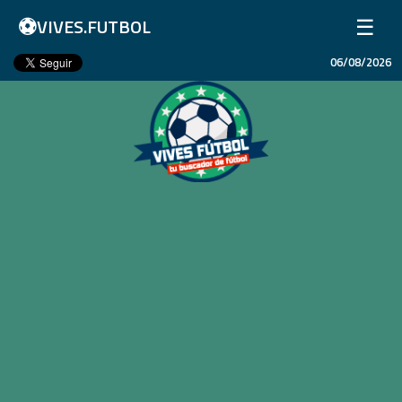
⚽
☰
VIVES.FUTBOL
06/08/2026
Inicio
Partidos
Resultados
Ligas
Champions League
Equipos
Copa Libertadores
En Vivo
Liga 1 Perú
Más