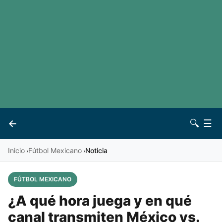
LaLiga
Noticias
Premier League
Otros deportes
Ver todas las ligas
Archivo
Contacto
←
🔍
☰
Vives
Inicio
Fútbol Mexicano
Noticia
›
›
FÚTBOL MEXICANO
¿A qué hora juega y en qué
canal transmiten México vs.