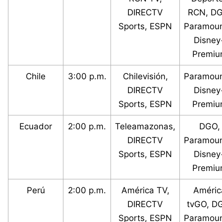
DIRECTV
RCN, DG
Sports, ESPN
Paramoun
Disney
Premi
Chile
3:00 p.m.
Chilevisión,
Paramoun
DIRECTV
Disney
Sports, ESPN
Premi
Ecuador
2:00 p.m.
Teleamazonas,
DGO,
DIRECTV
Paramoun
Sports, ESPN
Disney
Premi
Perú
2:00 p.m.
América TV,
Améric
DIRECTV
tvGO, D
Sports, ESPN
Paramoun