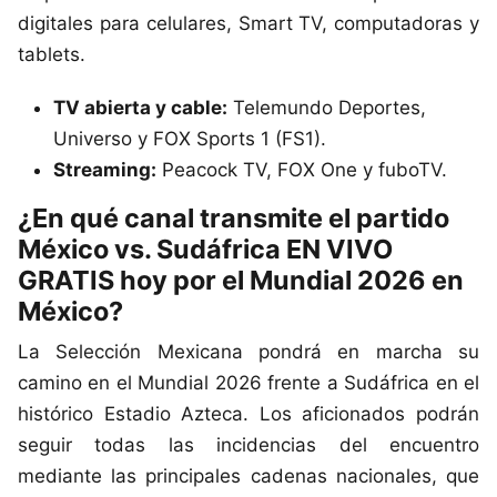
digitales para celulares, Smart TV, computadoras y
tablets.
TV abierta y cable:
Telemundo Deportes,
Universo y FOX Sports 1 (FS1).
Streaming:
Peacock TV, FOX One y fuboTV.
¿En qué canal transmite el partido
México vs. Sudáfrica EN VIVO
Este sitio utiliza cookies para mejorar la
GRATIS hoy por el Mundial 2026 en
experiencia del usuario. Al continuar usando
México?
nuestro sitio web, usted acepta el uso de todas
las cookies de acuerdo con nuestra Política de
La Selección Mexicana pondrá en marcha su
Cookies.
Leer más
camino en el Mundial 2026 frente a Sudáfrica en el
histórico Estadio Azteca. Los aficionados podrán
Aceptar
seguir todas las incidencias del encuentro
mediante las principales cadenas nacionales, que