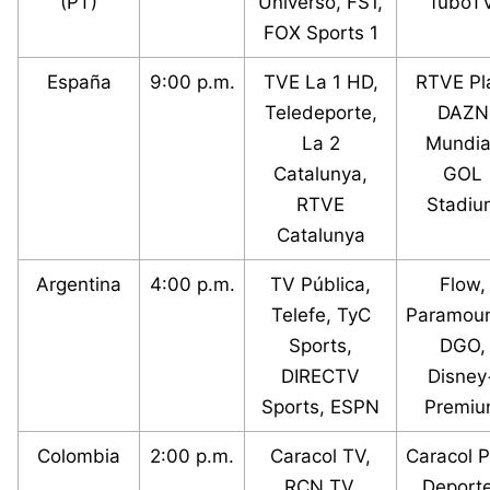
(PT)
Universo, FS1,
fuboT
FOX Sports 1
España
9:00 p.m.
TVE La 1 HD,
RTVE Pl
Teledeporte,
DAZN
La 2
Mundia
Catalunya,
GOL
RTVE
Stadiu
Catalunya
Argentina
4:00 p.m.
TV Pública,
Flow,
Telefe, TyC
Paramoun
Sports,
DGO,
DIRECTV
Disney
Sports, ESPN
Premi
Colombia
2:00 p.m.
Caracol TV,
Caracol P
RCN TV,
Deport