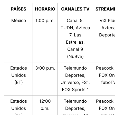
PAÍSES
HORARIO
CANALES TV
STREAM
México
1:00 p.m.
Canal 5,
ViX Plu
TUDN, Azteca
Aztec
7, Las
Deport
Estrellas,
Canal 9
(Nu9ve)
Estados
3:00 p.m.
Telemundo
Peacock 
Unidos
Deportes,
FOX On
(ET)
Universo, FS1,
fuboT
FOX Sports 1
Estados
12:00
Telemundo
Peacock 
Unidos
p.m.
Deportes,
FOX On