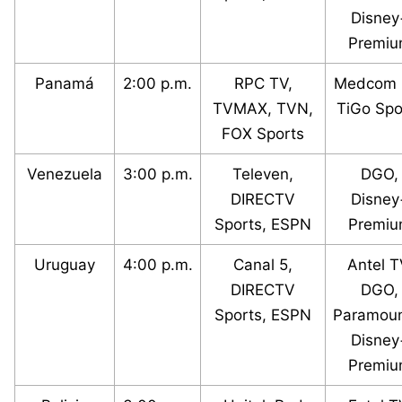
Disney
Premi
Panamá
2:00 p.m.
RPC TV,
Medcom 
TVMAX, TVN,
TiGo Spo
FOX Sports
Venezuela
3:00 p.m.
Televen,
DGO,
DIRECTV
Disney
Sports, ESPN
Premi
Uruguay
4:00 p.m.
Canal 5,
Antel T
DIRECTV
DGO,
Sports, ESPN
Paramoun
Disney
Premi