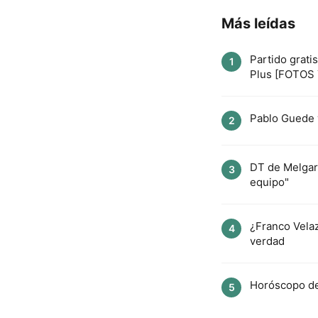
Más leídas
Partido grati
1
Plus [FOTOS
Pablo Guede y
2
DT de Melgar
3
equipo"
¿Franco Vela
4
verdad
Horóscopo del
5