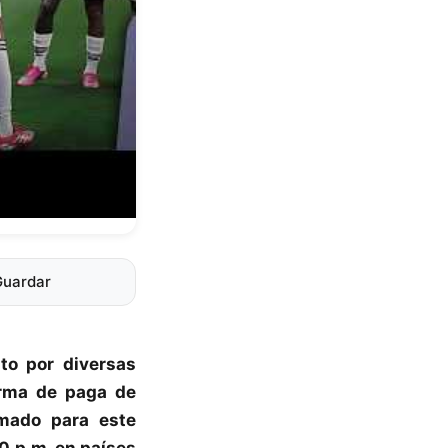
Guardar
to por diversas
orma de paga de
mado para este
00 p.m. en países