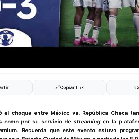
rtir
🔗
Copiar link
⭐
ó el choque entre
México vs. República Checa
tan
s como por su servicio de
streaming
en la plataf
remium
. Recuerda que este evento estuvo progra
io en el Estadio Ciudad de México, a partir de las 8: