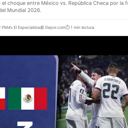
 el choque entre México vs. República Checa por la f
del Mundial 2026.
2 PM
✍️
El Especialista
📰
Depor.com
⏱️
1 min lectura