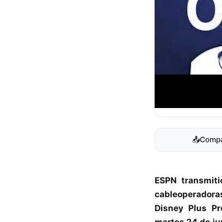
📤
Compa
ESPN
transmiti
cableoperadora
Disney Plus P
martes 24 de jun