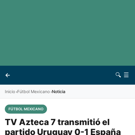
LaLiga
Noticias
Premier League
Otros deportes
Ver todas las ligas
Archivo
Contacto
←
🔍
☰
Vives
Inicio
Fútbol Mexicano
Noticia
›
›
FÚTBOL MEXICANO
TV Azteca 7 transmitió el
partido Uruguay 0-1 España