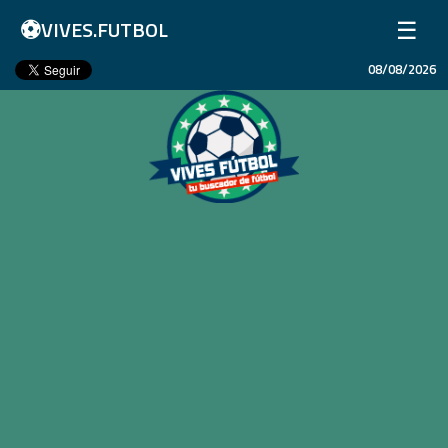
⚽
☰
VIVES.FUTBOL
08/08/2026
Inicio
Partidos
Resultados
Ligas
Champions League
Equipos
Copa Libertadores
En Vivo
Liga 1 Perú
Más