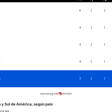
6
2
2
4
2
1
4
2
1
C
4
2
1
a
3
2
1
 y Sol de América, según país
horas