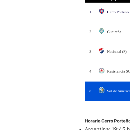
1
Cerro Porteño
2
Guaireña
3
Nacional (P)
4
Resistencia S
8
Sol de Améric
Horario Cerro Porteño
Argentina: 19:45 