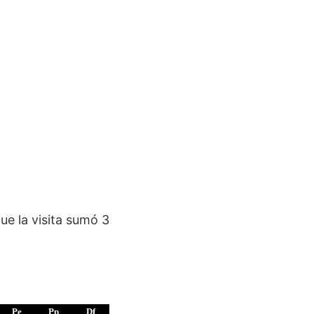
ue la visita sumó 3
Pe
Pp
Df