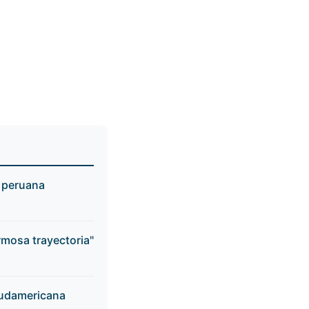
n peruana
rmosa trayectoria"
Sudamericana