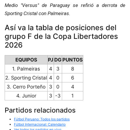
Medio "Versus" de Paraguay se refirió a derrota de
Sporting Cristal con Palmeiras.
Así va la tabla de posiciones del
grupo F de la Copa Libertadores
2026
EQUIPOS
PJ
DG
PUNTOS
1. Palmeiras
4
3
8
2. Sporting Cristal
4
0
6
3. Cerro Porteño
3
0
4
4. Junior
3
-3
1
Partidos relacionados
Fútbol Peruano: Todos los partidos
Fútbol Internacional: Calendario
Ver todos los partidos en vivo