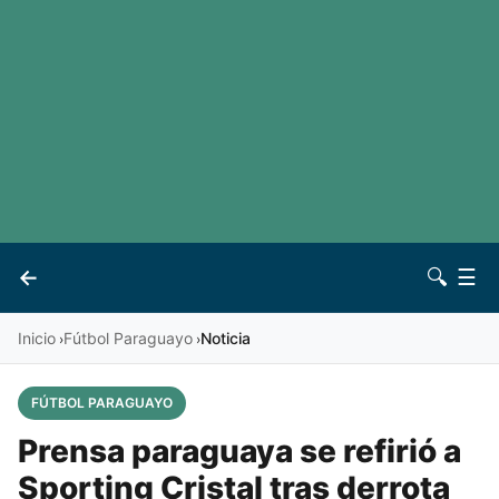
LaLiga
Noticias
Premier League
Otros deportes
Ver todas las ligas
Archivo
Contacto
←
🔍
☰
Vives
Inicio
Fútbol Paraguayo
Noticia
›
›
FÚTBOL PARAGUAYO
Prensa paraguaya se refirió a
Sporting Cristal tras derrota