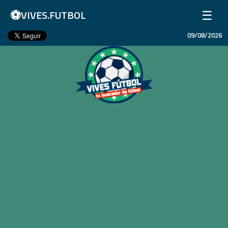
⚽
☰
VIVES.FUTBOL
09/08/2026
Inicio
Partidos
Resultados
Ligas
Champions League
Equipos
Copa Libertadores
En Vivo
Liga 1 Perú
Más