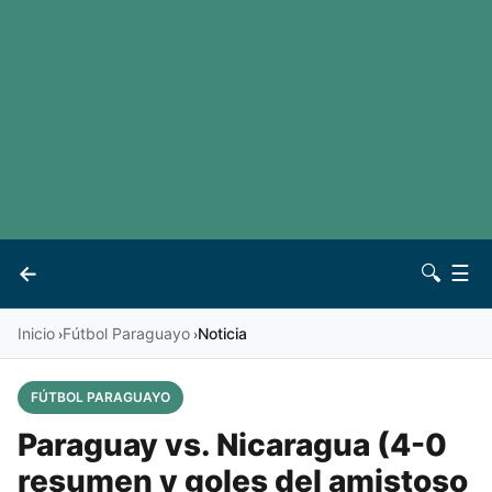
LaLiga
Noticias
Premier League
Otros deportes
Ver todas las ligas
Archivo
Contacto
←
🔍
☰
Vives
Inicio
Fútbol Paraguayo
Noticia
›
›
FÚTBOL PARAGUAYO
Paraguay vs. Nicaragua (4-0
resumen y goles del amistoso