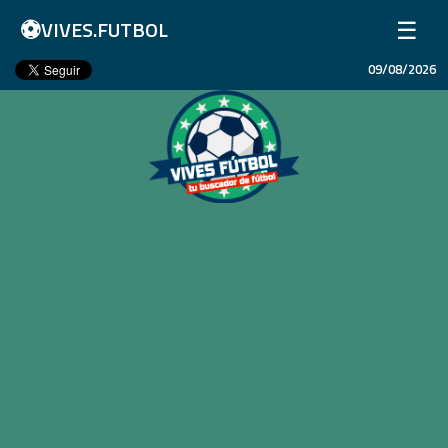
⚽
☰
VIVES.FUTBOL
09/08/2026
Inicio
Partidos
Resultados
Ligas
Champions League
Equipos
Copa Libertadores
En Vivo
Liga 1 Perú
Más