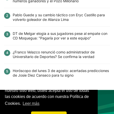
números ganadores y el Pozo Millonario
Pablo Guede y su cambio táctico con Eryc Castillo para
2
volverlo goleador de Alianza Lima
DT de Melgar elogia a sus jugadores pese al empate con
3
CD Moquegua: "Pagaría por ver a este equipo"
¿Franco Velazco renunció como administrador de
4
Universitario de Deportes? Se confirma la verdad
Horóscopo del lunes 3 de agosto: acertadas predicciones
5
de Josie Diez Canseco para tu signo
Este sitio utiliza cookies para mejorar la
experiencia del usuario. Al continuar usando
nuestro sitio web, usted acepta el uso de todas
las cookies de acuerdo con nuestra Política de
Cookies.
Leer más
VIVES.FUTBOL | Tu buscador de Fútbol