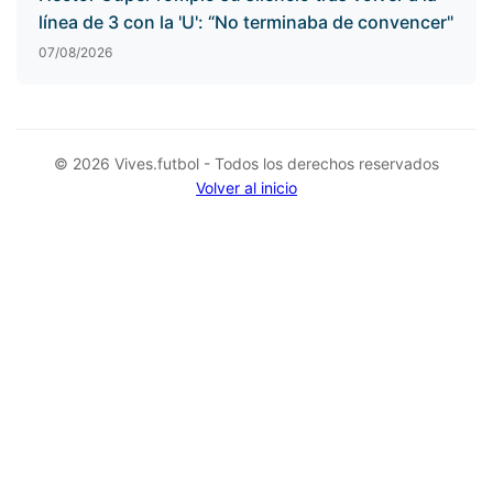
línea de 3 con la 'U': “No terminaba de convencer"
07/08/2026
© 2026 Vives.futbol - Todos los derechos reservados
Volver al inicio