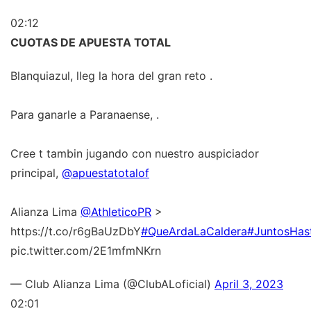
02:12
CUOTAS DE APUESTA TOTAL
Blanquiazul, lleg la hora del gran reto .
Para ganarle a Paranaense, .
Cree t tambin jugando con nuestro auspiciador
principal,
@apuestatotalof
Alianza Lima
@AthleticoPR
>
https://t.co/r6gBaUzDbY
#QueArdaLaCaldera
#JuntosHas
pic.twitter.com/2E1mfmNKrn
— Club Alianza Lima (@ClubALoficial)
April 3, 2023
02:01