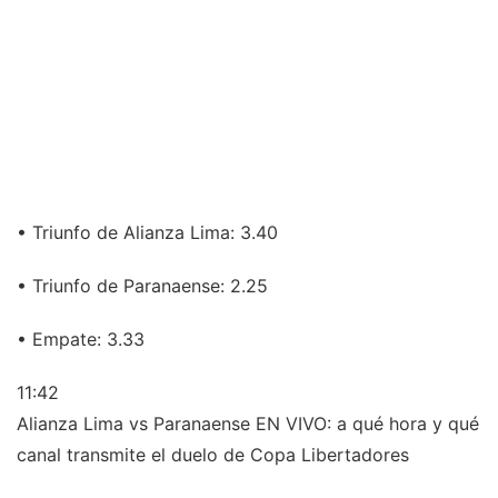
• Triunfo de Alianza Lima: 3.40
• Triunfo de Paranaense: 2.25
• Empate: 3.33
11:42
Alianza Lima vs Paranaense EN VIVO: a qué hora y qué
canal transmite el duelo de Copa Libertadores