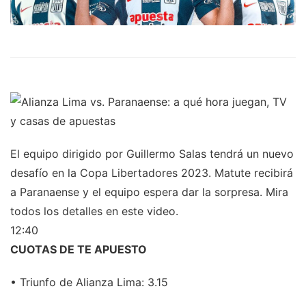
El equipo dirigido por Guillermo Salas tendrá un nuevo
desafío en la Copa Libertadores 2023. Matute recibirá
a Paranaense y el equipo espera dar la sorpresa. Mira
todos los detalles en este video.
12:40
CUOTAS DE TE APUESTO
• Triunfo de Alianza Lima: 3.15