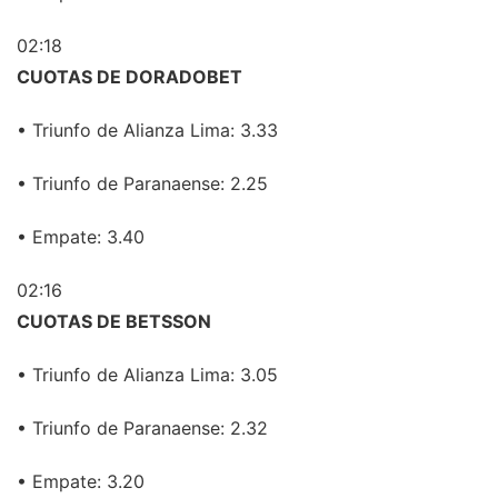
02:18
CUOTAS DE DORADOBET
• Triunfo de Alianza Lima: 3.33
• Triunfo de Paranaense: 2.25
• Empate: 3.40
02:16
CUOTAS DE BETSSON
• Triunfo de Alianza Lima: 3.05
• Triunfo de Paranaense: 2.32
• Empate: 3.20