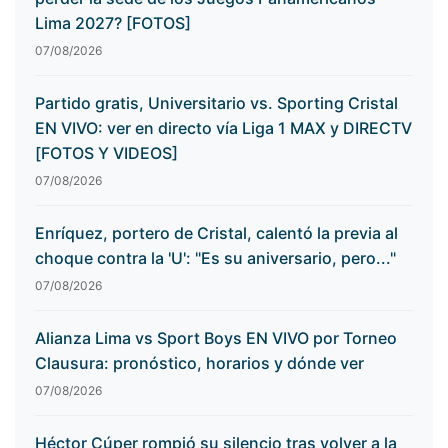
Lima 2027? [FOTOS]
07/08/2026
Partido gratis, Universitario vs. Sporting Cristal
EN VIVO: ver en directo vía Liga 1 MAX y DIRECTV
[FOTOS Y VIDEOS]
07/08/2026
Enríquez, portero de Cristal, calentó la previa al
choque contra la 'U': "Es su aniversario, pero..."
07/08/2026
Alianza Lima vs Sport Boys EN VIVO por Torneo
Clausura: pronóstico, horarios y dónde ver
07/08/2026
Héctor Cúper rompió su silencio tras volver a la