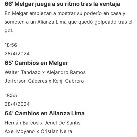
66' Melgar juega a su ritmo tras la ventaja
En Melgar empiezan a mostrar su poderío en casa y
someten a un Alianza Lima que quedó golpeado tras el
gol.
18:56
28/4/2024
65' Cambios en Melgar
Walter Tandazo x Alejandro Ramos
Jefferson Cáceres x Kenji Cabrera
18:55
28/4/2024
64' Cambios en Alianza Lima
Hernán Barcos x Jeriel De Santis
Axel Moyano x Cristian Neira