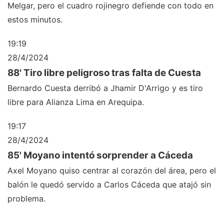
Melgar, pero el cuadro rojinegro defiende con todo en
estos minutos.
19:19
28/4/2024
88' Tiro libre peligroso tras falta de Cuesta
Bernardo Cuesta derribó a Jhamir D'Arrigo y es tiro
libre para Alianza Lima en Arequipa.
19:17
28/4/2024
85' Moyano intentó sorprender a Cáceda
Axel Moyano quiso centrar al corazón del área, pero el
balón le quedó servido a Carlos Cáceda que atajó sin
problema.