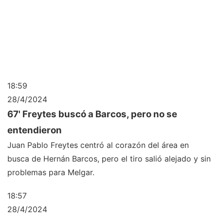
18:59
28/4/2024
67' Freytes buscó a Barcos, pero no se
entendieron
Juan Pablo Freytes centró al corazón del área en
busca de Hernán Barcos, pero el tiro salió alejado y sin
problemas para Melgar.
18:57
28/4/2024