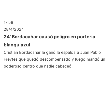
17:58
28/4/2024
24' Bordacahar causó peligro en portería
blanquiazul
Cristian Bordacahar le ganó la espalda a Juan Pablo
Freytes que quedó descompensado y luego mandó un
poderoso centro que nadie cabeceó.