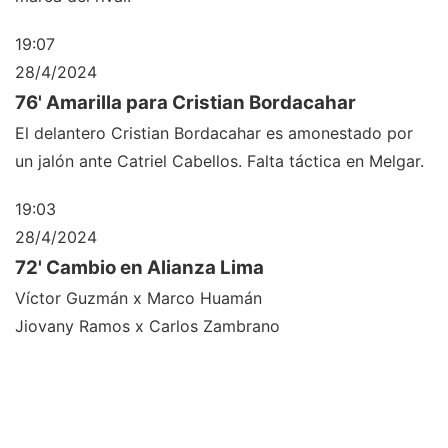
19:07
28/4/2024
76' Amarilla para Cristian Bordacahar
El delantero Cristian Bordacahar es amonestado por
un jalón ante Catriel Cabellos. Falta táctica en Melgar.
19:03
28/4/2024
72' Cambio en Alianza Lima
Víctor Guzmán x Marco Huamán
Jiovany Ramos x Carlos Zambrano