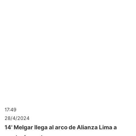
17:49
28/4/2024
14' Melgar llega al arco de Alianza Lima a