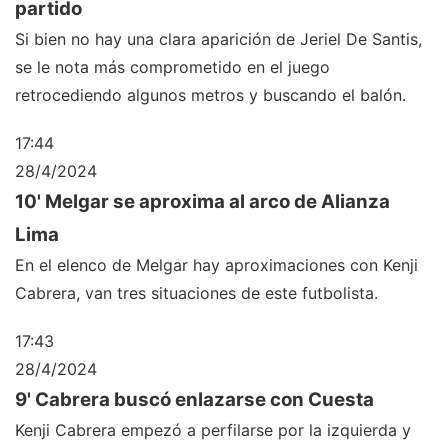
partido
Si bien no hay una clara aparición de Jeriel De Santis,
se le nota más comprometido en el juego
retrocediendo algunos metros y buscando el balón.
17:44
28/4/2024
10' Melgar se aproxima al arco de Alianza
Lima
En el elenco de Melgar hay aproximaciones con Kenji
Cabrera, van tres situaciones de este futbolista.
17:43
28/4/2024
9' Cabrera buscó enlazarse con Cuesta
Kenji Cabrera empezó a perfilarse por la izquierda y