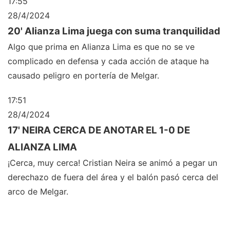
17:55
28/4/2024
20' Alianza Lima juega con suma tranquilidad
Algo que prima en Alianza Lima es que no se ve
complicado en defensa y cada acción de ataque ha
causado peligro en portería de Melgar.
17:51
28/4/2024
17' NEIRA CERCA DE ANOTAR EL 1-0 DE
ALIANZA LIMA
¡Cerca, muy cerca! Cristian Neira se animó a pegar un
derechazo de fuera del área y el balón pasó cerca del
arco de Melgar.