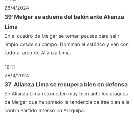
28/4/2024
39' Melgar se adueña del balón ante Alianza
Lima
En el cuadro de Melgar se toman pausas para salir
limpio desde su campo. Dominan el esférico y van con
todo al arco de Alianza Lima.
18:11
28/4/2024
37' Alianza Lima se recupera bien en defensa
En Alianza Lima retroceden muy bien ante los ataques
de Melgar que ha tomado la tendencia de irse bien a la
contra.Partido intenso en Arequipa.