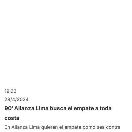
19:23
28/4/2024
90' Alianza Lima busca el empate a toda
costa
En Alianza Lima quieren el empate como sea contra