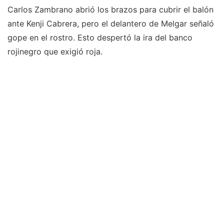
Carlos Zambrano abrió los brazos para cubrir el balón
ante Kenji Cabrera, pero el delantero de Melgar señaló
gope en el rostro. Esto despertó la ira del banco
rojinegro que exigió roja.