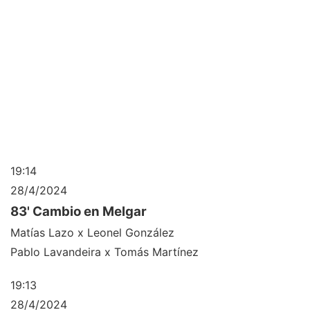
19:14
28/4/2024
83' Cambio en Melgar
Matías Lazo x Leonel González
Pablo Lavandeira x Tomás Martínez
19:13
28/4/2024