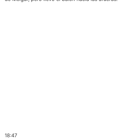
18:47