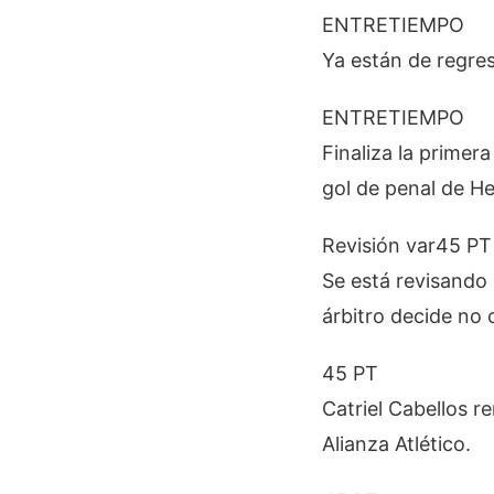
ENTRETIEMPO
Ya están de regres
ENTRETIEMPO
Finaliza la primer
gol de penal de H
Revisión var
45 PT
Se está revisando 
árbitro decide no c
45 PT
Catriel Cabellos r
Alianza Atlético.