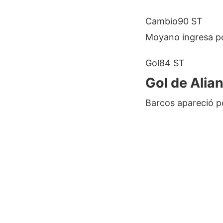
Cambio
90 ST
Moyano ingresa po
Gol
84 ST
Gol de Alia
Barcos apareció po