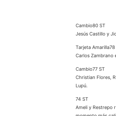
Cambio
80 ST
Jesús Castillo y J
Tarjeta Amarilla
78
Carlos Zambrano 
Cambio
77 ST
Christian Flores, 
Lupú.
74 ST
Ameli y Restrepo r
momento más cali