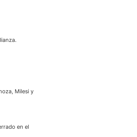
lianza.
noza, Milesi y
errado en el