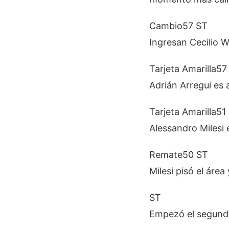
Cambio
57 ST
Ingresan Cecilio 
Tarjeta Amarilla
57
Adrián Arregui es
Tarjeta Amarilla
51
Alessandro Milesi 
Remate
50 ST
Milesi pisó el áre
ST
Empezó el segund