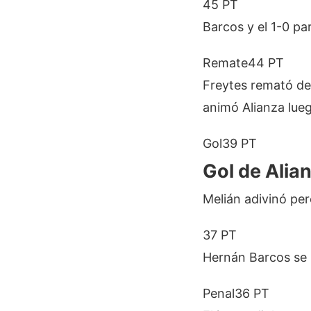
45 PT
Barcos y el 1-0 pa
Remate
44 PT
Freytes remató de 
animó Alianza lueg
Gol
39 PT
Gol de Alia
Melián adivinó per
37 PT
Hernán Barcos se 
Penal
36 PT