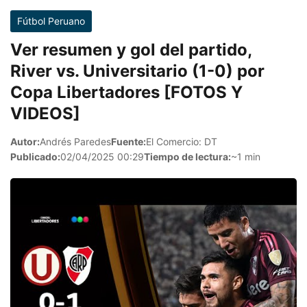
Fútbol Peruano
Ver resumen y gol del partido,
River vs. Universitario (1-0) por
Copa Libertadores [FOTOS Y
VIDEOS]
Autor:
Andrés Paredes
Fuente:
El Comercio: DT
Publicado:
02/04/2025 00:29
Tiempo de lectura:
~1 min