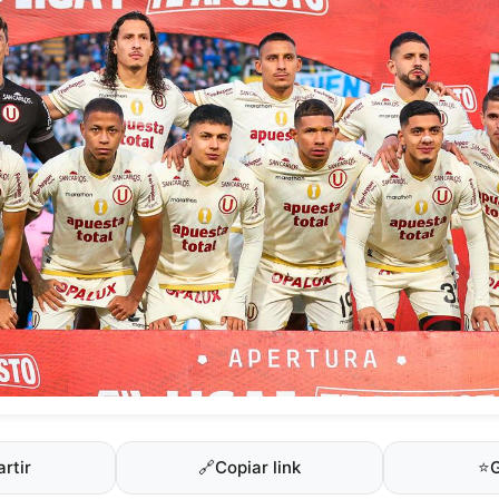
rtir
🔗
Copiar link
⭐