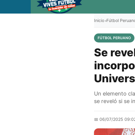
Inicio
Fútbol Peruan
›
FÚTBOL PERUANO
Se reve
incorpo
Universi
Un elemento clav
se reveló si se 
📅
06/07/2025 09:0