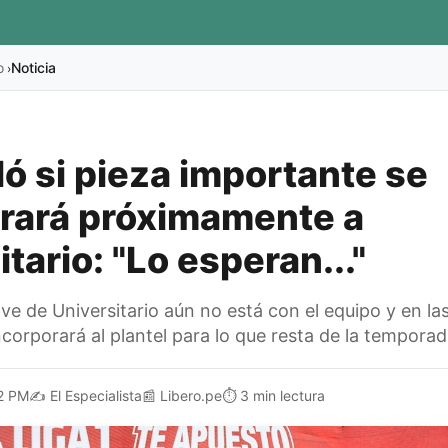
o
Noticia
›
ló si pieza importante se
rará próximamente a
tario: "Lo esperan..."
e de Universitario aún no está con el equipo y en la
incorporará al plantel para lo que resta de la tempora
2 PM
✍️
El Especialista
📰
Libero.pe
⏱️
3 min lectura