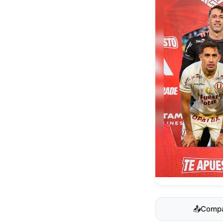
📤
Compa