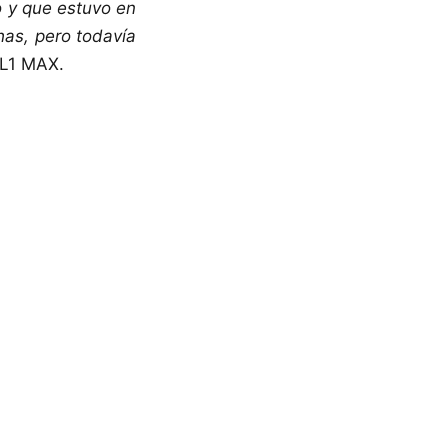
co y que estuvo en
has, pero todavía
n L1 MAX.