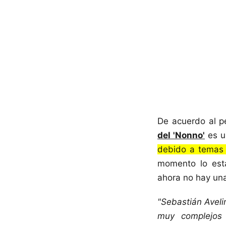
De acuerdo al pe
del 'Nonno'
es u
debido a temas 
momento lo est
ahora no hay una
"Sebastián Aveli
muy complejos