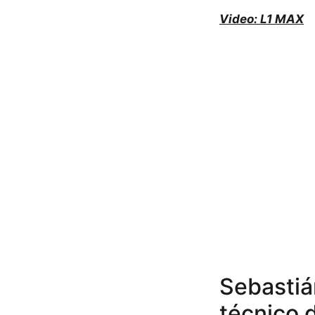
Video: L1 MAX
Sebastiá
técnico d