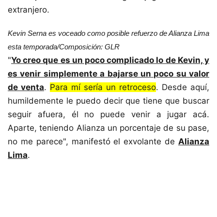
extranjero.
Kevin Serna es voceado como posible refuerzo de Alianza Lima
esta temporada/Composición: GLR
"
Yo creo que es un poco complicado lo de Kevin, y
es venir simplemente a bajarse un poco su valor
de venta
.
Para mí sería un retroceso
. Desde aquí,
humildemente le puedo decir que tiene que buscar
seguir afuera, él no puede venir a jugar acá.
Aparte, teniendo Alianza un porcentaje de su pase,
no me parece", manifestó el exvolante de
Alianza
Lima
.