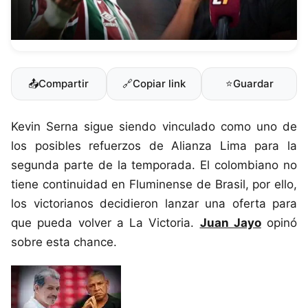
📤
Compartir
🔗
Copiar link
⭐
Guardar
Kevin Serna sigue siendo vinculado como uno de
los posibles refuerzos de Alianza Lima para la
segunda parte de la temporada. El colombiano no
tiene continuidad en Fluminense de Brasil, por ello,
los victorianos decidieron lanzar una oferta para
que pueda volver a La Victoria.
Juan Jayo
opinó
sobre esta chance.