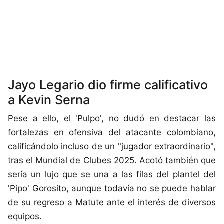
Jayo Legario dio firme calificativo
a Kevin Serna
Pese a ello, el 'Pulpo', no dudó en destacar las
fortalezas en ofensiva del atacante colombiano,
calificándolo incluso de un "jugador extraordinario",
tras el Mundial de Clubes 2025. Acotó también que
sería un lujo que se una a las filas del plantel del
'Pipo' Gorosito, aunque todavía no se puede hablar
de su regreso a Matute ante el interés de diversos
equipos.