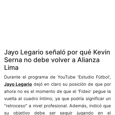
Jayo Legario señaló por qué Kevin
Serna no debe volver a Alianza
Lima
Durante el programa de YouTube 'Estudio Fútbol',
Jayo Legario
dejó en claro su posición de que por
ahora no es el momento de que el 'Fideo' pegue la
vuelta al cuadro íntimo, ya que podría significar un
"retroceso" a nivel profesional. Además, indicó que
su objetivo debe ser seguir jugando en el