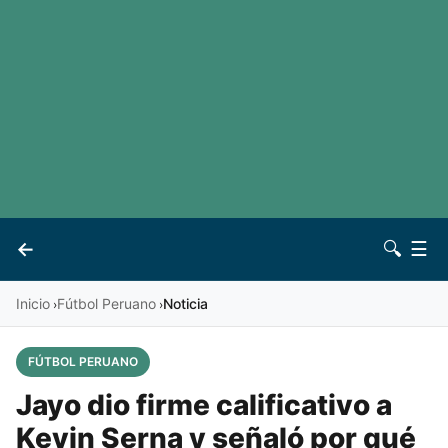
LaLiga
Noticias
Premier League
Otros deportes
Ver todas las ligas
Archivo
Contacto
←
🔍
☰
Vives
Inicio
Fútbol Peruano
Noticia
›
›
FÚTBOL PERUANO
Jayo dio firme calificativo a
Kevin Serna y señaló por qué