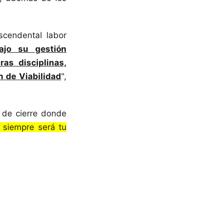
cendental labor
ajo su gestión
as disciplinas,
n de Viabilidad
",
 de cierre donde
' siempre será tu