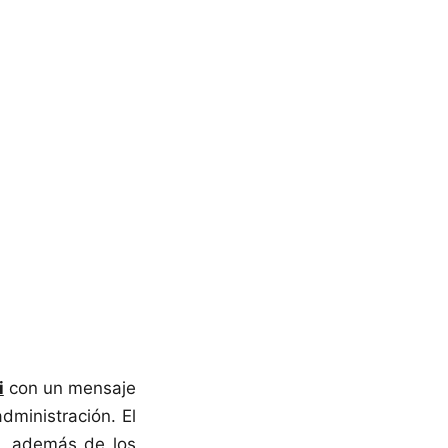
i
con un mensaje
dministración. El
ad, además de los