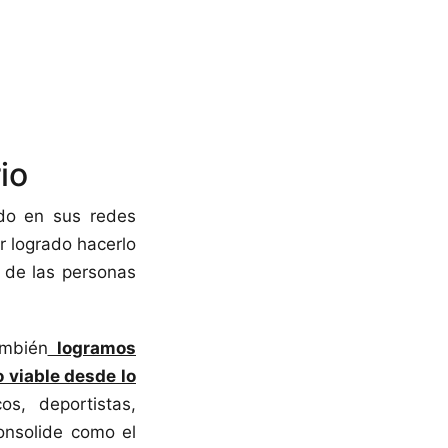
io
ado en sus redes
r logrado hacerlo
 de las personas
ambién
logramos
o viable desde lo
s, deportistas,
consolide como el