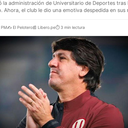
ó la administración de Universitario de Deportes tra
. Ahora, el club le dio una emotiva despedida en sus 
2 PM
✍️
El Pelotero
📰
Libero.pe
⏱️
3 min lectura