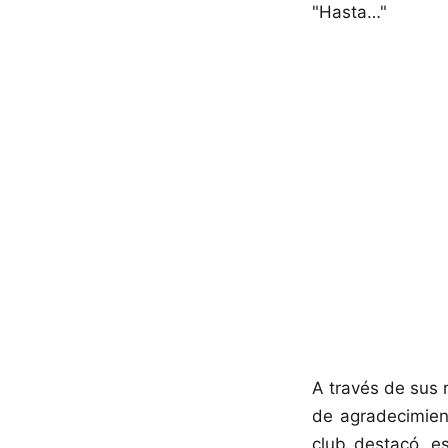
"Hasta…"
A través de sus 
de agradecimient
club destacó, es