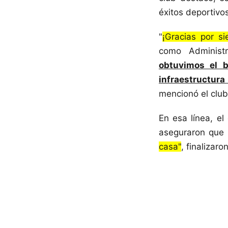
éxitos deportivo
"
¡Gracias por si
como Administr
obtuvimos el b
infraestructura 
mencionó el club
En esa línea, e
aseguraron que 
casa"
, finalizaron