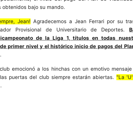
s obtenidos bajo su mando.
empre, Jean!
Agradecemos a Jean Ferrari por su tras
ador Provisional de Universitario de Deportes.
B
icampeonato de la Liga 1, títulos en todas nuestr
de primer nivel y el histórico inicio de pagos del Pla
.
l club emocionó a los hinchas con un emotivo mensaje
las puertas del club siempre estarán abiertas.
"La 'U
.