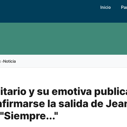
Inicio
Pa
o
Noticia
›
itario y su emotiva publi
nfirmarse la salida de Jea
 "Siempre..."