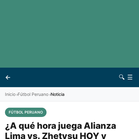
LaLiga
Noticias
Premier League
Otros deportes
Ver todas las ligas
Archivo
Contacto
←
🔍
☰
Vives
Inicio
Fútbol Peruano
Noticia
›
›
FÚTBOL PERUANO
¿A qué hora juega Alianza
Lima vs. Zhetysu HOY y