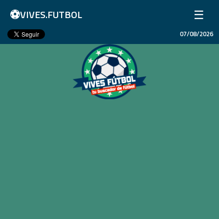
⚽
☰
VIVES.FUTBOL
07/08/2026
Inicio
Partidos
Resultados
Ligas
Champions League
Equipos
Copa Libertadores
En Vivo
Liga 1 Perú
Más