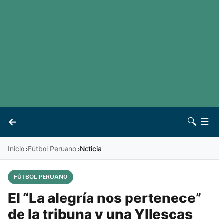
LaLiga
Noticias
Premier League
Otros deportes
Ver todas las ligas
Archivo
Contacto
←
🔍
☰
Vives
Inicio
Fútbol Peruano
Noticia
›
›
FÚTBOL PERUANO
El “La alegría nos pertenece”
de la tribuna y una Yllescas