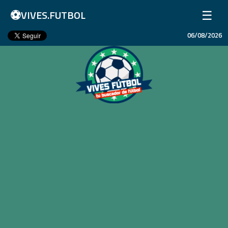
⚽
☰
VIVES.FUTBOL
06/08/2026
Inicio
Partidos
Resultados
Ligas
Champions League
Equipos
Copa Libertadores
En Vivo
Liga 1 Perú
Más