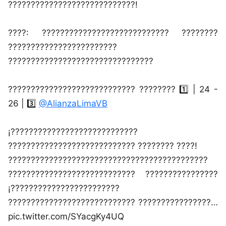
????????????????????????????!
????: ???????????????????????????? ????????
????????????????????????
????????????????????????????????
???????????????????????????? ???????? 1️⃣ | 24 -
26 | 3️⃣
@AlianzaLimaVB
¡????????????????????????????
???????????????????????????? ???????? ????!
????????????????????????????????????????????
???????????????????????????? ????????????????
¡????????????????????????
???????????????????????????? ????????????????…
pic.twitter.com/SYacgKy4UQ