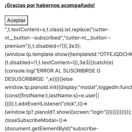
¡Gracias por habernos acompañado!
Aceptar
",t.textContent=s,t.classList.replace("cutter-
nl__button--subscribed","cutter-nl__button--
premium")),t.disabled=!1}),3e3):
(window.tp.template.show({templateId:"OTFEJQDCHMF
{t.disabled=!1,t.textContent=l}),3e3))}catch(e)
{console.log("ERROR AL SUSCRIBIRSE O
DESUSCRIBIRSE: ",e)}}))}else
window.tp.pianoId.init({display:"modal",loggedIn:funct
{const{firstName:t,lastName:s}=e.user||
{}}}),t.addEventListener("click",(()=>
{window.tp?.pianoId?.show({screen:"login"})}))}])}))}))
closeSubscribeModal=()=>
{document.getElementById("subscribe-