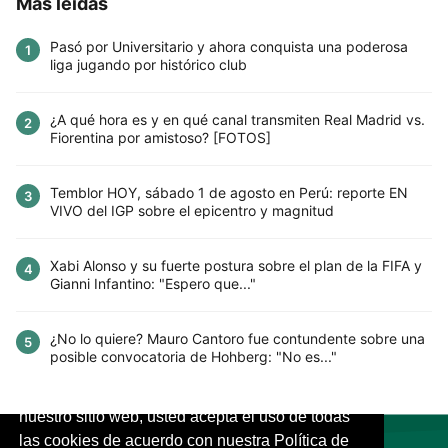
Más leídas
Pasó por Universitario y ahora conquista una poderosa
1
liga jugando por histórico club
¿A qué hora es y en qué canal transmiten Real Madrid vs.
2
Fiorentina por amistoso? [FOTOS]
Temblor HOY, sábado 1 de agosto en Perú: reporte EN
3
VIVO del IGP sobre el epicentro y magnitud
Xabi Alonso y su fuerte postura sobre el plan de la FIFA y
4
Gianni Infantino: "Espero que..."
¿No lo quiere? Mauro Cantoro fue contundente sobre una
5
posible convocatoria de Hohberg: "No es..."
Este sitio utiliza cookies para mejorar la
experiencia del usuario. Al continuar usando
nuestro sitio web, usted acepta el uso de todas
las cookies de acuerdo con nuestra Política de