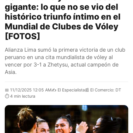
gigante: lo que no se vio del
histórico triunfo íntimo en el
Mundial de Clubes de Vóley
[FOTOS]
Alianza Lima sumó la primera victoria de un club
peruano en una cita mundialista de vóley al
vencer por 3-1 a Zhetysu, actual campeón de
Asia.
📅
11/12/2025 12:05 AM
✍️
El Especialista
📰
El Comercio: DT
⏱️
4 min lectura