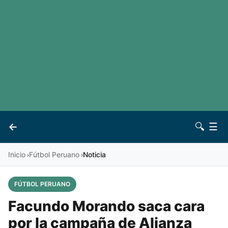
LaLiga
Noticias
Premier League
Otros deportes
Ver todas las ligas
Archivo
Contacto
←
🔍
☰
Vives
Inicio
Fútbol Peruano
Noticia
›
›
FÚTBOL PERUANO
Facundo Morando saca cara
por la campaña de Alianza