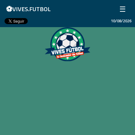
⚽
☰
VIVES.FUTBOL
10/08/2026
Inicio
Partidos
Resultados
Ligas
Champions League
Equipos
Copa Libertadores
En Vivo
Liga 1 Perú
Más