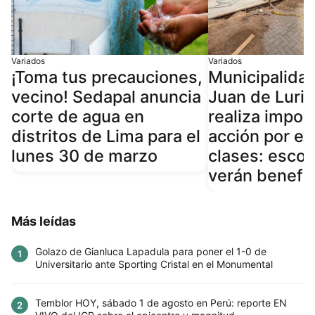
Variados
Variados
¡Toma tus precauciones,
Municipalida
vecino! Sedapal anuncia
Juan de Luri
corte de agua en
realiza impor
distritos de Lima para el
acción por el 
lunes 30 de marzo
clases: escol
verán benefi
Más leídas
Golazo de Gianluca Lapadula para poner el 1-0 de
1
Universitario ante Sporting Cristal en el Monumental
Temblor HOY, sábado 1 de agosto en Perú: reporte EN
2