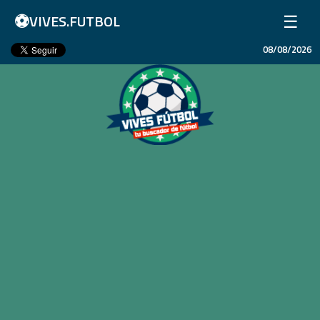
⚽
☰
VIVES.FUTBOL
08/08/2026
Inicio
Partidos
Resultados
Ligas
Champions League
Equipos
Copa Libertadores
En Vivo
Liga 1 Perú
Más