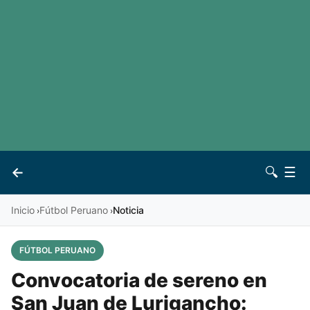
LaLiga
Noticias
Premier League
Otros deportes
Ver todas las ligas
Archivo
Contacto
←
🔍
☰
Vives
Inicio
Fútbol Peruano
Noticia
›
›
FÚTBOL PERUANO
Convocatoria de sereno en
San Juan de Lurigancho: