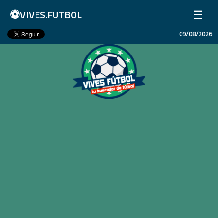
⚽
☰
VIVES.FUTBOL
09/08/2026
Inicio
Partidos
Resultados
Ligas
Champions League
Equipos
Copa Libertadores
En Vivo
Liga 1 Perú
Más