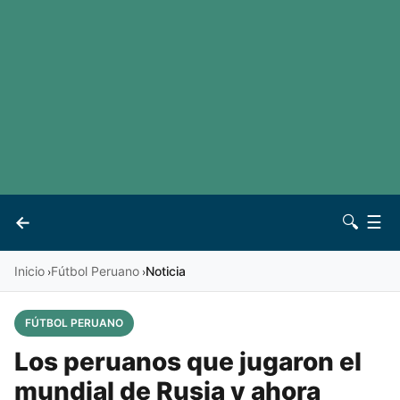
LaLiga
Noticias
Premier League
Otros deportes
Ver todas las ligas
Archivo
Contacto
←
🔍
☰
Vives
Inicio
Fútbol Peruano
Noticia
›
›
FÚTBOL PERUANO
Los peruanos que jugaron el
mundial de Rusia y ahora