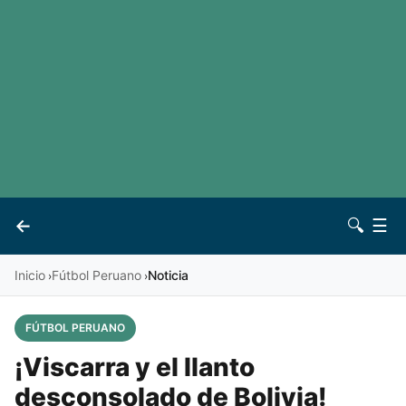
LaLiga
Noticias
Premier League
Otros deportes
Ver todas las ligas
Archivo
Contacto
←
🔍
☰
Vives
Inicio
Fútbol Peruano
Noticia
›
›
FÚTBOL PERUANO
¡Viscarra y el llanto
desconsolado de Bolivia!