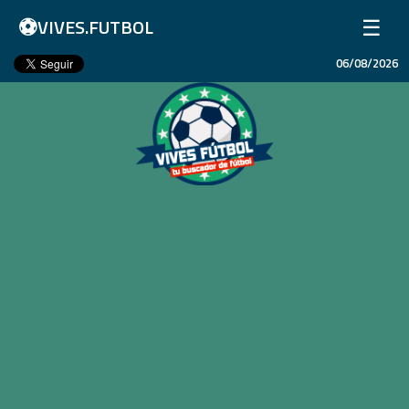
⚽
☰
VIVES.FUTBOL
06/08/2026
Inicio
Partidos
Resultados
Ligas
Champions League
Equipos
Copa Libertadores
En Vivo
Liga 1 Perú
Más