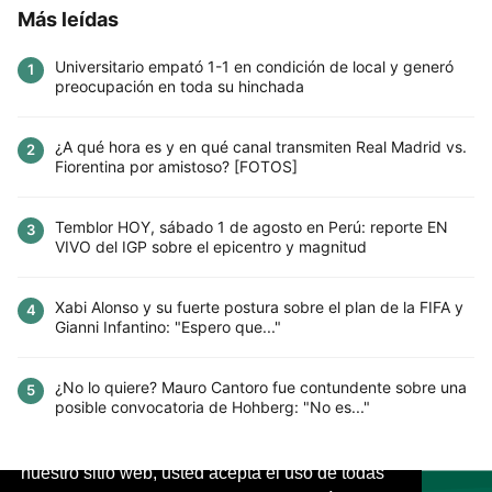
Más leídas
Universitario empató 1-1 en condición de local y generó
1
preocupación en toda su hinchada
¿A qué hora es y en qué canal transmiten Real Madrid vs.
2
Fiorentina por amistoso? [FOTOS]
Temblor HOY, sábado 1 de agosto en Perú: reporte EN
3
VIVO del IGP sobre el epicentro y magnitud
Xabi Alonso y su fuerte postura sobre el plan de la FIFA y
4
Gianni Infantino: "Espero que..."
¿No lo quiere? Mauro Cantoro fue contundente sobre una
5
posible convocatoria de Hohberg: "No es..."
Este sitio utiliza cookies para mejorar la
experiencia del usuario. Al continuar usando
nuestro sitio web, usted acepta el uso de todas