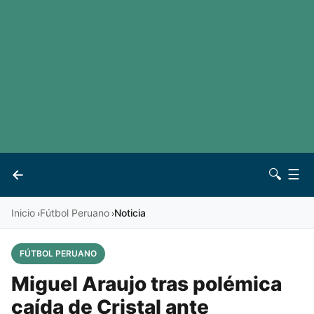
LaLiga
Noticias
Premier League
Otros deportes
Ver todas las ligas
Archivo
Contacto
←
🔍
☰
Vives
Inicio
Fútbol Peruano
Noticia
›
›
FÚTBOL PERUANO
Miguel Araujo tras polémica
caída de Cristal ante