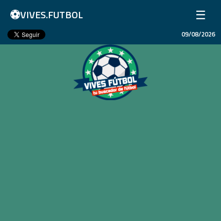
⚽
☰
VIVES.FUTBOL
09/08/2026
Inicio
Partidos
Resultados
Ligas
Champions League
Equipos
Copa Libertadores
En Vivo
Liga 1 Perú
Más