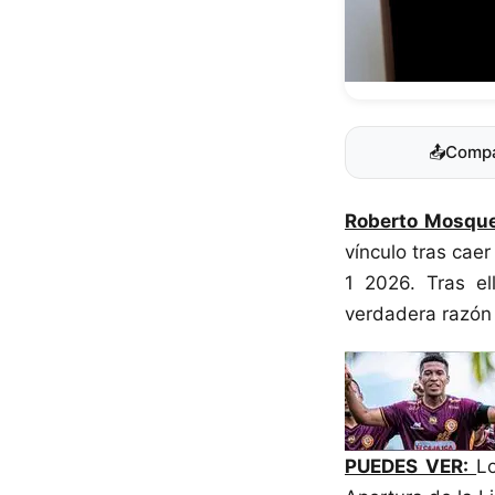
📤
Compa
Roberto Mosqu
vínculo tras cae
1 2026. Tras el
verdadera razón
PUEDES VER:
L