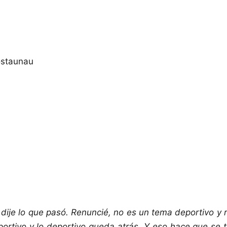
ostaunau
y dije lo que pasó. Renuncié, no es un tema deportivo y
portivo y lo deportivo queda atrás. Y eso hace que se