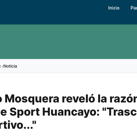
Inicio
Pa
o
Noticia
›
 Mosquera reveló la razó
de Sport Huancayo: "Tras
tivo..."