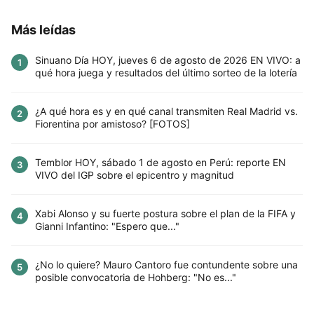
Más leídas
Sinuano Día HOY, jueves 6 de agosto de 2026 EN VIVO: a
1
qué hora juega y resultados del último sorteo de la lotería
¿A qué hora es y en qué canal transmiten Real Madrid vs.
2
Fiorentina por amistoso? [FOTOS]
Temblor HOY, sábado 1 de agosto en Perú: reporte EN
3
VIVO del IGP sobre el epicentro y magnitud
Xabi Alonso y su fuerte postura sobre el plan de la FIFA y
4
Gianni Infantino: "Espero que..."
¿No lo quiere? Mauro Cantoro fue contundente sobre una
5
posible convocatoria de Hohberg: "No es..."
Este sitio utiliza cookies para mejorar la
experiencia del usuario. Al continuar usando