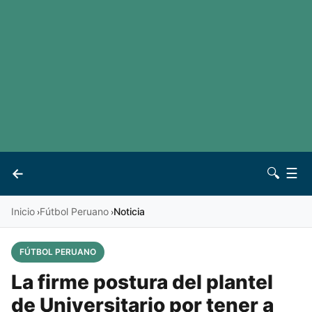
LaLiga
Noticias
Premier League
Otros deportes
Ver todas las ligas
Archivo
Contacto
←
🔍
☰
Vives
Inicio
Fútbol Peruano
Noticia
›
›
FÚTBOL PERUANO
La firme postura del plantel
de Universitario por tener a