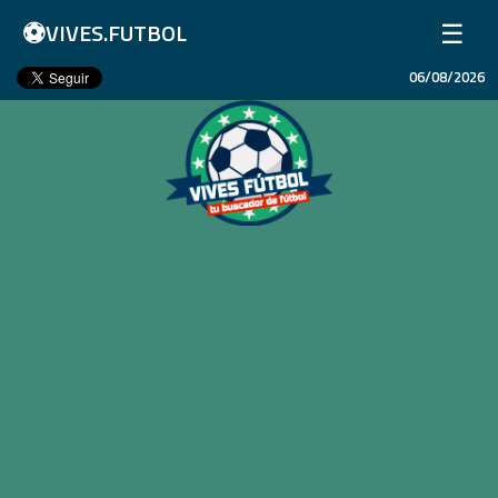
⚽
☰
VIVES.FUTBOL
06/08/2026
Inicio
Partidos
Resultados
Ligas
Champions League
Equipos
Copa Libertadores
En Vivo
Liga 1 Perú
Más