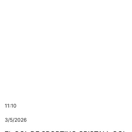
Este sitio utiliza cookies para mejorar la
experiencia del usuario. Al continuar usando
nuestro sitio web, usted acepta el uso de todas
las cookies de acuerdo con nuestra Política de
Cookies.
Leer más
11:10
Aceptar
3/5/2026