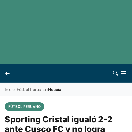
LaLiga
Noticias
Premier League
Otros deportes
Ver todas las ligas
Archivo
Contacto
←
🔍
☰
Vives
Inicio
Fútbol Peruano
Noticia
›
›
FÚTBOL PERUANO
Sporting Cristal igualó 2-2
ante Cusco FC y no logra