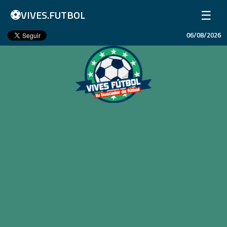
⚽
☰
VIVES.FUTBOL
06/08/2026
Inicio
Partidos
Resultados
Ligas
Champions League
Equipos
Copa Libertadores
En Vivo
Liga 1 Perú
Más