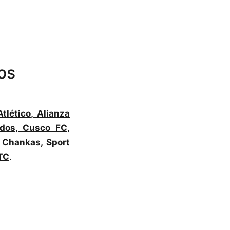
os
tlético, Alianza
idos, Cusco FC,
s Chankas, Sport
UTC
.