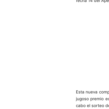
fecha 14 del Ape
Esta nueva compe
jugoso premio ec
cabo el sorteo d