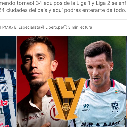
mendo torneo! 34 equipos de la Liga 1 y Liga 2 se en
24 ciudades del país y aquí podrás enterarte de todo.
1 PM
✍️
El Especialista
📰
Libero.pe
⏱️
3 min lectura