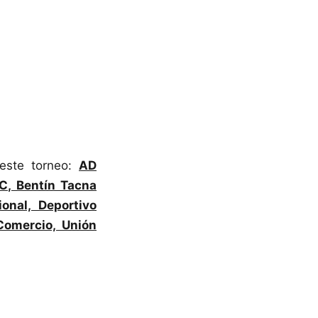
 este torneo:
AD
C, Bentín Tacna
onal, Deportivo
Comercio, Unión