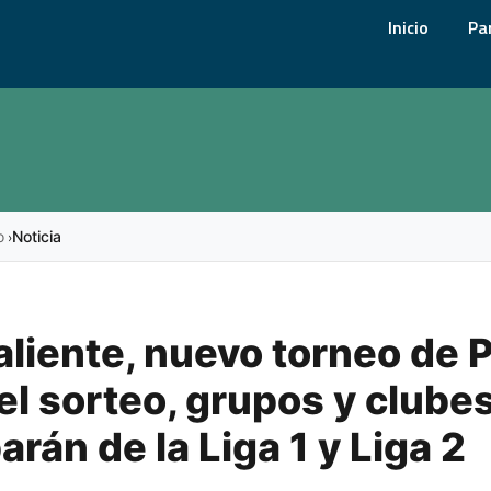
Inicio
Pa
o
Noticia
›
liente, nuevo torneo de P
el sorteo, grupos y clube
arán de la Liga 1 y Liga 2