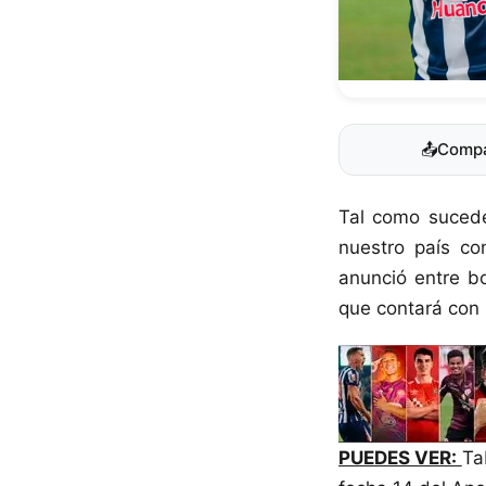
📤
Compa
Tal como sucede
nuestro país co
anunció entre bo
que contará con 
PUEDES VER:
Ta