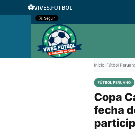
⚽
VIVES.FUTBOL
Inicio
Fútbol Peruan
›
FÚTBOL PERUANO
Copa Ca
fecha d
particip