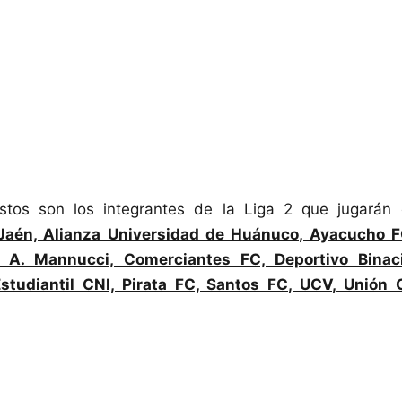
stos son los integrantes de la Liga 2 que jugarán
Jaén, Alianza Universidad de Huánuco, Ayacucho F
s A. Mannucci, Comerciantes FC, Deportivo Binaci
studiantil CNI, Pirata FC, Santos FC, UCV, Unión 