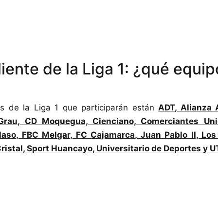
iente de la Liga 1: ¿qué equip
os de la Liga 1 que participarán están
ADT, Alianza A
 Grau, CD Moquegua, Cienciano, Comerciantes Un
laso, FBC Melgar, FC Cajamarca, Juan Pablo II, Lo
ristal, Sport Huancayo, Universitario de Deportes y 