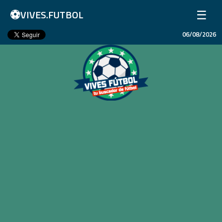
⚽
☰
VIVES.FUTBOL
06/08/2026
Inicio
Partidos
Resultados
Ligas
Champions League
Equipos
Copa Libertadores
En Vivo
Liga 1 Perú
Más