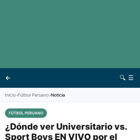
LaLiga
Noticias
Premier League
Otros deportes
Ver todas las ligas
Archivo
Contacto
←
🔍
☰
Vives
Inicio
Fútbol Peruano
Noticia
›
›
FÚTBOL PERUANO
¿Dónde ver Universitario vs.
Sport Boys EN VIVO por el