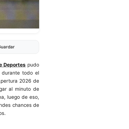
Guardar
de Deportes
pudo
durante todo el
 Apertura 2026 de
gar al minuto de
ea, luego de eso,
randes chances de
os.