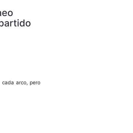
neo
partido
n cada arco, pero