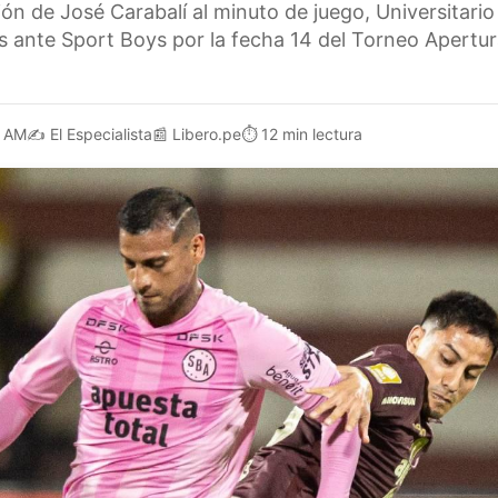
ión de José Carabalí al minuto de juego, Universitari
s ante Sport Boys por la fecha 14 del Torneo Apertur
1 AM
✍️
El Especialista
📰
Libero.pe
⏱️
12 min lectura