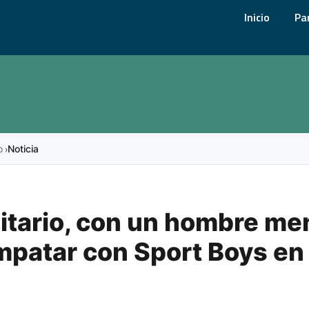
Inicio
Pa
o
Noticia
›
itario, con un hombre me
mpatar con Sport Boys en 