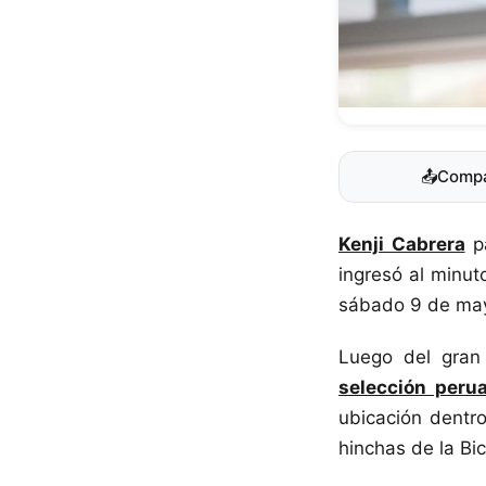
📤
Compa
Kenji Cabrera
pa
ingresó al minut
sábado 9 de ma
Luego del gran 
selección peru
ubicación dentro
hinchas de la Bic