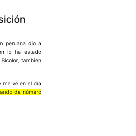
sición
ión peruana dio a
en lo ha estado
 Bicolor, también
e me ve en el día
gando de número