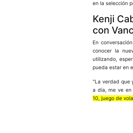
en la selección 
Kenji Ca
con Van
En conversación 
conocer la nue
utilizando, espe
pueda estar en e
"La verdad que y
a día, me ve en
10, juego de vola