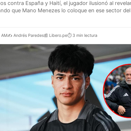
los contra España y Haití, el jugador ilusionó al revel
ando que Mano Menezes lo coloque en ese sector del
1 AM
✍️
Andrés Paredes
📰
Libero.pe
⏱️
3 min lectura