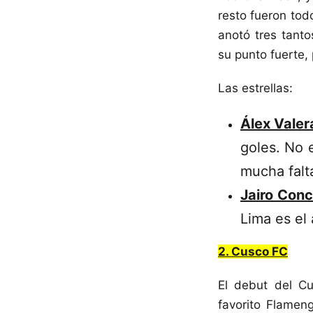
resto fueron tod
anotó tres tanto
su punto fuerte,
Las estrellas:
Álex Valer
goles. No e
mucha falt
Jairo Con
Lima es el 
2. Cusco FC
El debut del Cu
favorito Flamen