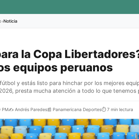
o
Noticia
›
para la Copa Libertadores
los equipos peruanos
 fútbol y estás listo para hinchar por los mejores equ
 2026, presta mucha atención a todo lo que tenemos 
0 PM
✍️
Andrés Paredes
📰
Panamericana Deportes
⏱️
7 min lectura