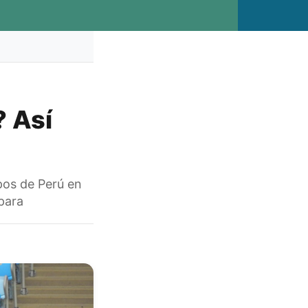
? Así
ipos de Perú en
para