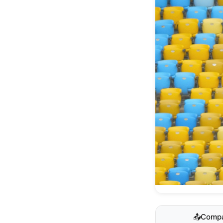
📤
Compa