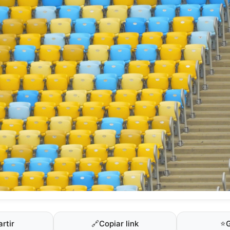
rtir
🔗
Copiar link
⭐