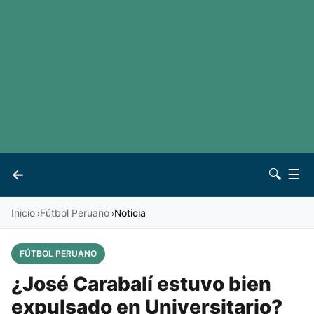
LaLiga
Noticias
Premier League
Otros deportes
Ver todas las ligas
Archivo
Contacto
←
🔍
☰
Vives
Inicio
Fútbol Peruano
Noticia
›
›
FÚTBOL PERUANO
¿José Carabalí estuvo bien
expulsado en Universitario?