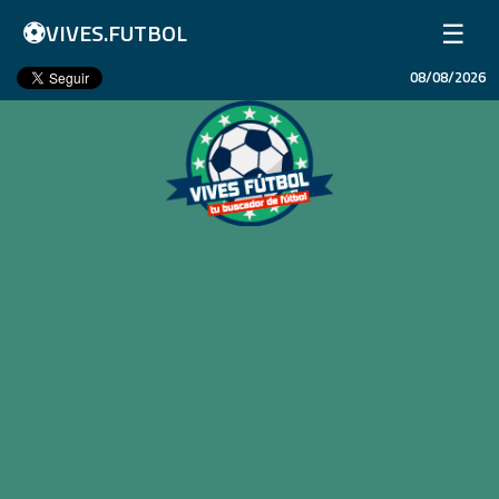
⚽
☰
VIVES.FUTBOL
08/08/2026
Inicio
Partidos
Resultados
Ligas
Champions League
Equipos
Copa Libertadores
En Vivo
Liga 1 Perú
Más